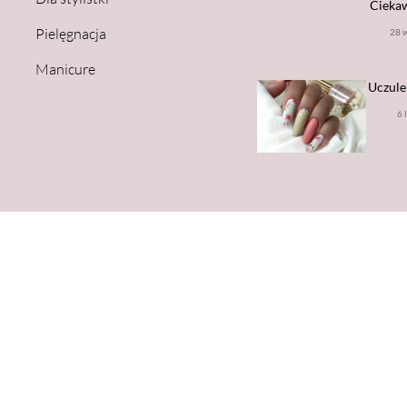
Ciekaw
Pielęgnacja
28 
Manicure
Uczule
6 