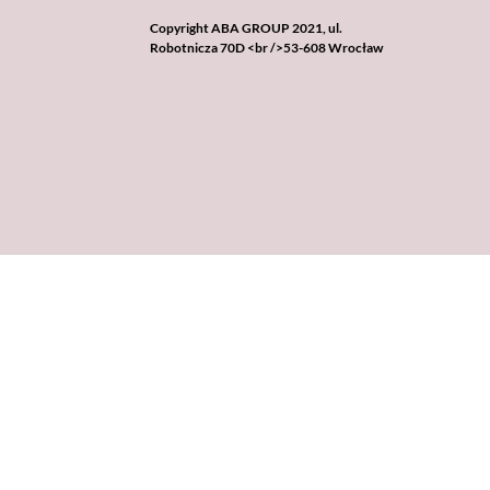
Copyright ABA GROUP 2021, ul.
Robotnicza 70D <br />53-608 Wrocław