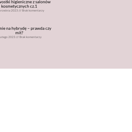
ostki higieniczne z salonów
kosmetycznych cz.1
września 2023
///
Brak komentarzy
nie na hybrydę – prawda czy
mit?
lutego 2023
///
Brak komentarzy