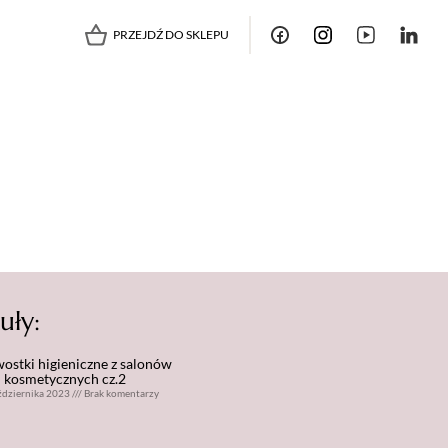
PRZEJDŹ DO SKLEPU
uły:
ostki higieniczne z salonów
kosmetycznych cz.2
ździernika 2023
///
Brak komentarzy