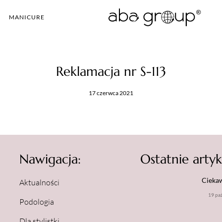
MANICURE
Reklamacja nr S-113
17 czerwca 2021
Nawigacja:
Ostatnie artyk
Ciekaw
Aktualności
19 pa
Podologia
Dla stylistki