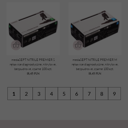
medaSEPT NITRILE PREMIER S
medaSEPT NITRILE PREMIER M
rękawice diagnostyczne, nitrylowe,
rękawice diagnostyczne, nitrylowe,
bezpudrowe, czarne 100 szt.
bezpudrowe, czarne 100 szt.
18,45
PLN
18,45
PLN
1
2
3
4
5
6
7
8
9