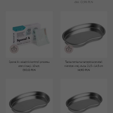
dni:
0,98
PLN
Sporal A wskaźnik kontroli procesu
Tacka nerka na narzędzia ze stali
sterylizacji, 10 szt.
nierdzewnej, duża, 21,5 x 14,5 cm
130,12
PLN
14,90
PLN