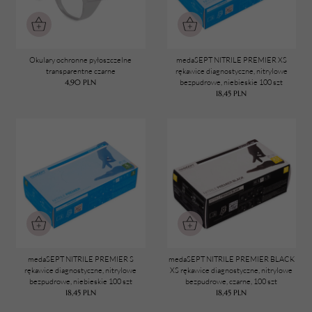
Okulary ochronne pyłoszczelne
medaSEPT NITRILE PREMIER XS
transparentne czarne
rękawice diagnostyczne, nitrylowe
4,90
PLN
bezpudrowe, niebieskie 100 szt
18,45
PLN
medaSEPT NITRILE PREMIER S
medaSEPT NITRILE PREMIER BLACK
rękawice diagnostyczne, nitrylowe
XS rękawice diagnostyczne, nitrylowe
bezpudrowe, niebieskie 100 szt
bezpudrowe, czarne, 100 szt
18,45
PLN
18,45
PLN