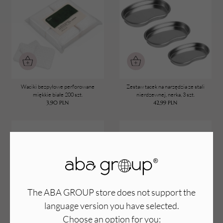
Waciki bezpyłowe perforowane
Zestaw tacek na narzędzia ze stali
miękkie białe 200 szt.
nierdzewnej, nerka, 3 szt.
3,90
PLN
42,99
PLN
The ABA GROUP store does not support the
language version you have selected.
Choose an option for you:
Okulary ochronne pyłoszczelne
Okulary ochronne pyłoszczelne czarne