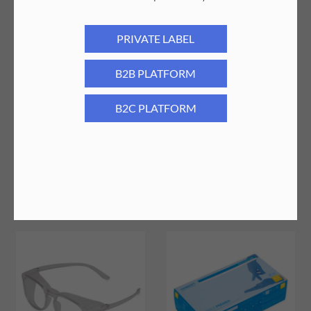
transparentne
4,90
PLN
4,90
PLN
PRIVATE LABEL
B2B PLATFORM
B2C PLATFORM
Okulary ochronne pyłoszczelne zielone
Okulary ochronne pyłoszczelne
4,90
PLN
niebieskie
4,90
PLN