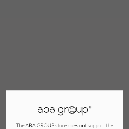
TWÓJ KOSZYK (
0
)
Suma koszyka (
0
)
PRZEJDŹ DO KOSZYKA
The ABA GROUP store does not support the