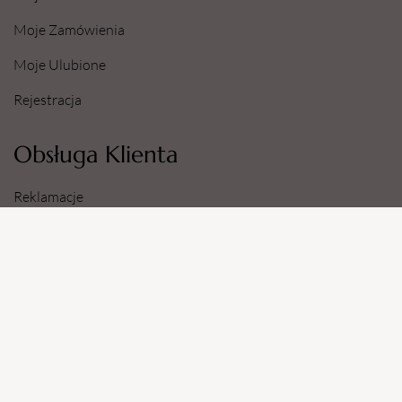
Moje Zamówienia
Moje Ulubione
Rejestracja
Obsługa Klienta
Reklamacje
Zwroty
Sposoby i Koszty Dostawy
Dane Konta Bankowego
Informacje
O Nas