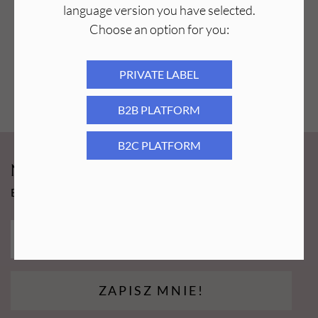
language version you have selected.
Choose an option for you:
PRIVATE LABEL
B2B PLATFORM
B2C PLATFORM
Newsy Aba Group!
Bądź na bieżąco i łap promocję tylko dla subskrybentów!
ZAPISZ MNIE!