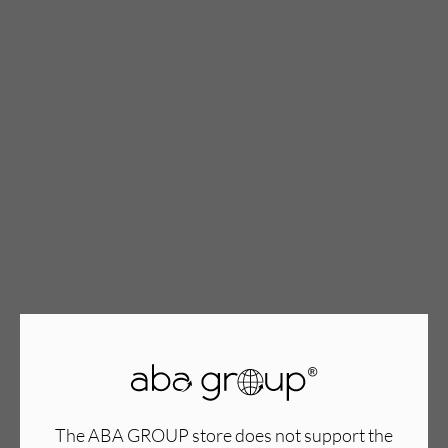
TWÓJ KOSZYK (
0
)
Suma koszyka (
0
)
PRZEJDŹ DO KOSZYKA
The ABA GROUP store does not support the