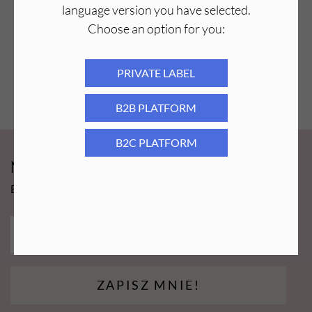
language version you have selected.
Choose an option for you:
PRIVATE LABEL
B2B PLATFORM
B2C PLATFORM
Newsy Aba Group!
Bądź na bieżąco i łap promocję tylko dla subskrybentów!
ZAPISZ MNIE!