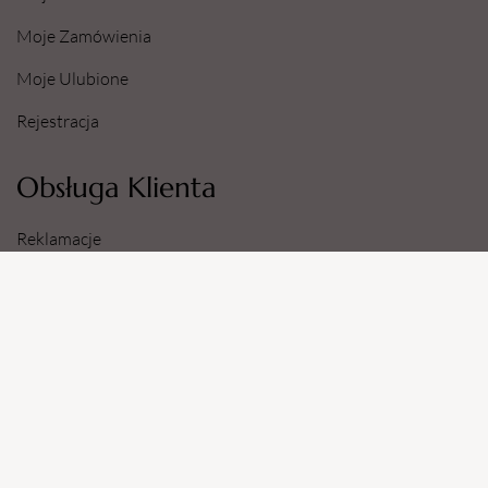
Moje Zamówienia
Moje Ulubione
Rejestracja
Obsługa Klienta
Reklamacje
Zwroty
Sposoby i Koszty Dostawy
Dane Konta Bankowego
Informacje
O Nas