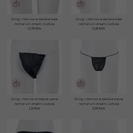
Stringi włókninowe damskie białe
Stringi włókninowe damskie białe
rozmiar uniwersalny 1 sztuka
rozmiar uniwersalny 1 sztuka
0,79
PLN
0,91
PLN
TWÓJ KOSZYK (
0
)
Suma koszyka (
0
)
PRZEJDŹ DO KOSZYKA
Stringi włókninowe męskie czarne
Stringi włókninowe damskie czarne
rozmiar uniwersalny 1 sztuka
rozmiar uniwersalny 1 sztuka
1,21
PLN
1,09
PLN