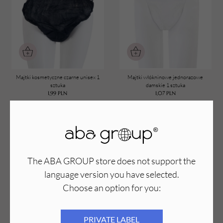
Majtki kosmetyczne czarne unisex 1
Majtki włókninowe jednorazowe
sztuka
damskie 1 sztuka
1,99
PLN
1,07
PLN
The ABA GROUP store does not support the
language version you have selected.
Choose an option for you:
PRIVATE LABEL