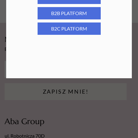
B2B PLATFORM
B2C PLATFORM
Newsy Aba Group!
Bądź na bieżąco i łap promocję tylko dla subskrybentów!
ZAPISZ MNIE!
Aba Group
ul. Robotnicza 70D