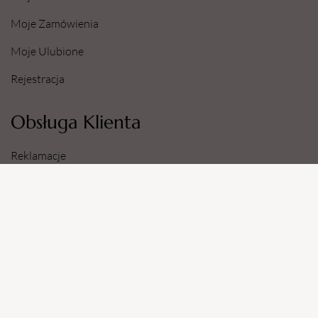
Moje Zamówienia
Moje Ulubione
Rejestracja
Obsługa Klienta
Reklamacje
Zwroty
Sposoby i Koszty Dostawy
Dane Konta Bankowego
Informacje
O Nas