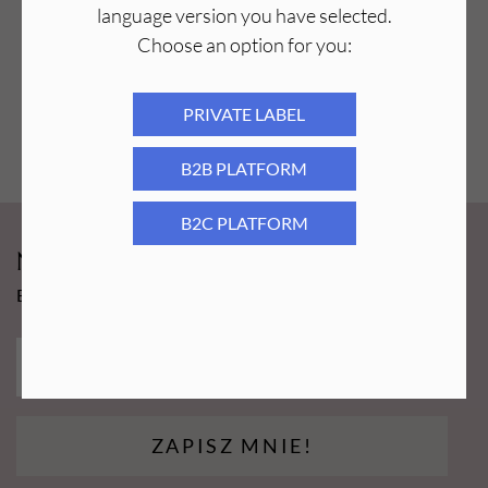
language version you have selected.
Choose an option for you:
PRIVATE LABEL
B2B PLATFORM
B2C PLATFORM
Newsy Aba Group!
Bądź na bieżąco i łap promocję tylko dla subskrybentów!
ZAPISZ MNIE!