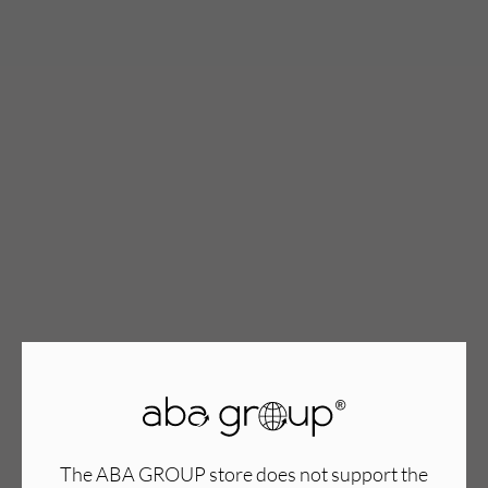
TWÓJ KOSZYK (
0
)
Suma koszyka (
0
)
PRZEJDŹ DO KOSZYKA
The ABA GROUP store does not support the