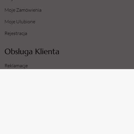
Moje Zamówienia
Moje Ulubione
Rejestracja
Obsługa Klienta
Reklamacje
Zwroty
Sposoby i Koszty Dostawy
Dane Konta Bankowego
Informacje
O Nas