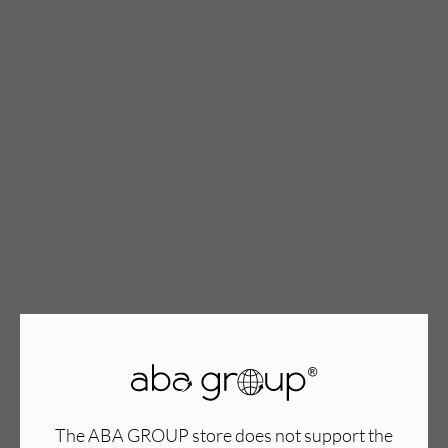
TWÓJ KOSZYK (
0
)
Suma koszyka (
0
)
PRZEJDŹ DO KOSZYKA
The ABA GROUP store does not support the