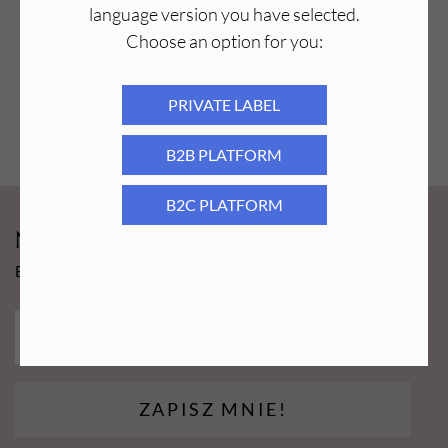
language version you have selected.
Choose an option for you:
PRIVATE LABEL
B2B PLATFORM
B2C PLATFORM
Newsy Aba Group!
Bądź na bieżąco i łap promocję tylko dla subskrybentów!
ZAPISZ MNIE!