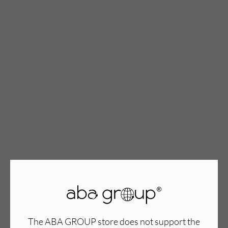
TWÓJ KOSZYK (
0
)
Suma koszyka (
0
)
PRZEJDŹ DO KOSZYKA
The ABA GROUP store does not support the