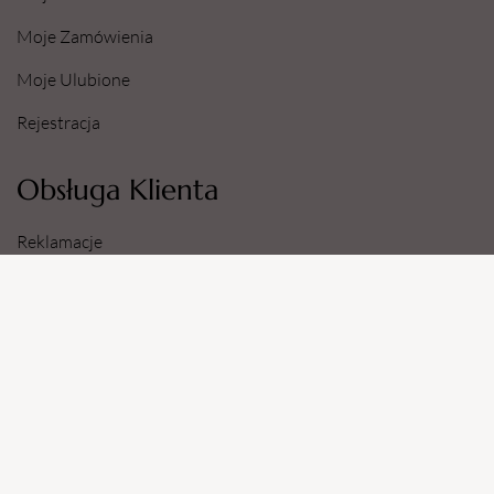
Moje Zamówienia
Moje Ulubione
Rejestracja
Obsługa Klienta
Reklamacje
Zwroty
Sposoby i Koszty Dostawy
Dane Konta Bankowego
Informacje
O Nas