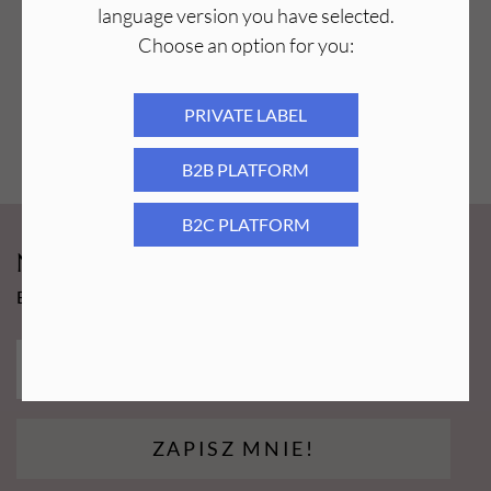
language version you have selected.
Choose an option for you:
PRIVATE LABEL
B2B PLATFORM
B2C PLATFORM
Newsy Aba Group!
Bądź na bieżąco i łap promocję tylko dla subskrybentów!
ZAPISZ MNIE!