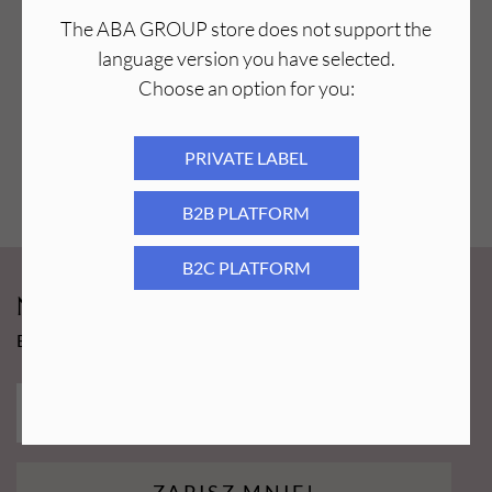
The ABA GROUP store does not support the
language version you have selected.
Choose an option for you:
PRIVATE LABEL
B2B PLATFORM
B2C PLATFORM
Newsy Aba Group!
Bądź na bieżąco i łap promocję tylko dla subskrybentów!
ZAPISZ MNIE!