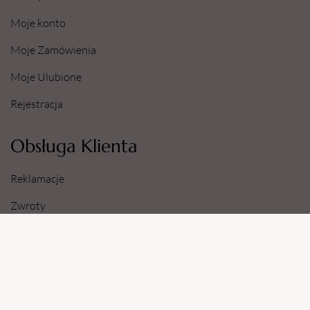
Moje konto
Moje Zamówienia
Moje Ulubione
Rejestracja
Obsługa Klienta
Reklamacje
Zwroty
Sposoby i Koszty Dostawy
Dane Konta Bankowego
Informacje