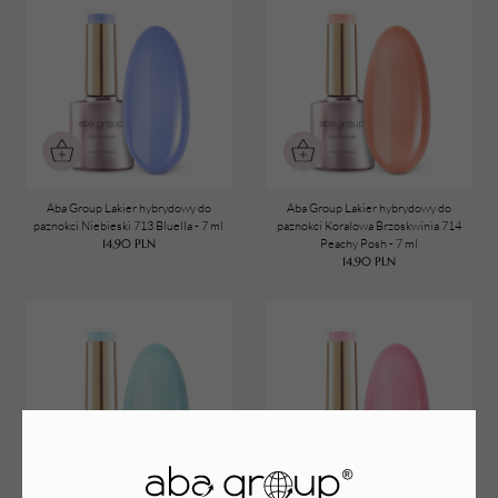
Aba Group Lakier hybrydowy do
Aba Group Lakier hybrydowy do
paznokci Niebieski 713 Bluella - 7 ml
paznokci Koralowa Brzoskwinia 714
14,90
PLN
Peachy Posh - 7 ml
14,90
PLN