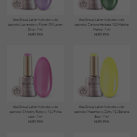
Pomarańczowy
POJEMNOŚĆ
7ml
Aba Group Lakier hybrydowy do
Aba Group Lakier hybrydowy do
paznokci Lawendowy Fiolet 709 Laven
paznokci Zielona Herbata 710 Matcha
Diva - 7 ml
Mama - 7 ml
14,90
PLN
14,90
PLN
TWÓJ KOSZYK (
0
)
Suma koszyka (
0
)
PRZEJDŹ DO KOSZYKA
Aba Group Lakier hybrydowy do
Aba Group Lakier hybrydowy do
paznokci Chłodny Różowy 711 Pinka
paznokci Masełkowy Żółty 712 Banana
Lala - 7 ml
Boo - 7 ml
14,90
PLN
14,90
PLN