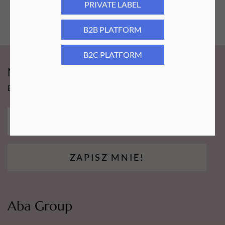
PRIVATE LABEL
B2B PLATFORM
B2C PLATFORM
Newsy Aba Group!
Bądź na bieżąco i łap promocję tylko dla subskrybentów!
ZAPISZ MNIE!
Aba Group