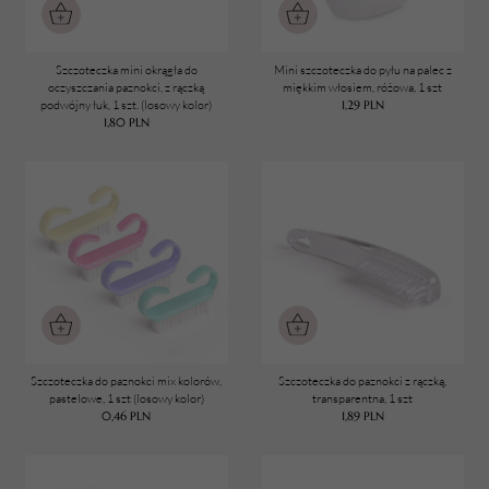
Szczoteczka mini okrągła do
Mini szczoteczka do pyłu na palec z
oczyszczania paznokci, z rączką
miękkim włosiem, różowa, 1 szt
podwójny łuk, 1 szt. (losowy kolor)
1,29
PLN
1,80
PLN
TWÓJ KOSZYK (
0
)
Suma koszyka (
0
)
PRZEJDŹ DO KOSZYKA
Szczoteczka do paznokci mix kolorów,
Szczoteczka do paznokci z rączką,
pastelowe, 1 szt (losowy kolor)
transparentna, 1 szt
0,46
PLN
1,89
PLN