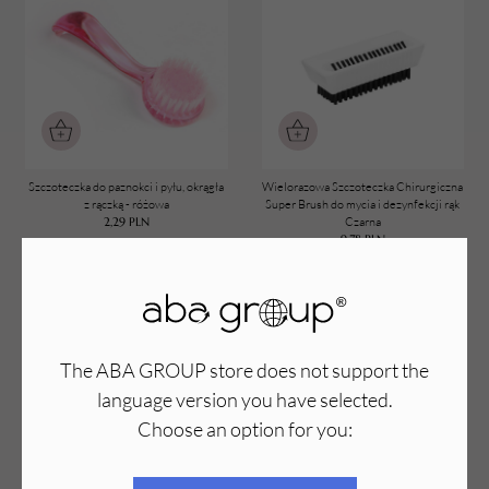
Szczoteczka do paznokci i pyłu, okrągła
Wielorazowa Szczoteczka Chirurgiczna
z rączką - różowa
Super Brush do mycia i dezynfekcji rąk
2,29
PLN
Czarna
9,78
PLN
The ABA GROUP store does not support the
language version you have selected.
Choose an option for you: