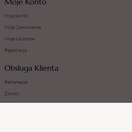
Moje Konto
Moje konto
Moje Zamówienia
Moje Ulubione
Rejestracja
Obsługa Klienta
Reklamacje
Zwroty
Sposoby i Koszty Dostawy
Dane Konta Bankowego