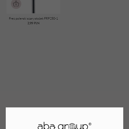
Frez polerski szary stożek FRP250-1
TWÓJ KOSZYK (
0
)
2,99
PLN
Suma koszyka (
0
)
PRZEJDŹ DO KOSZYKA