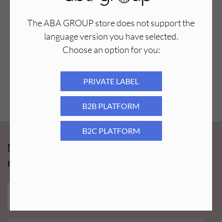
The ABA GROUP store does not support the
language version you have selected.
Choose an option for you:
PRIVATE LABEL
B2B PLATFORM
B2C PLATFORM
Newsy Aba Group!
Bądź na bieżąco i łap promocję tylko dla subskrybentów!