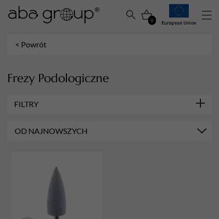
0
< Powrót
Frezy Podologiczne
FILTRY
KSZTAŁT FREZÓW
OD NAJNOWSZYCH
Stożek
PRZEZNACZENIE FREZÓW
Polerowanie
Zabiegi Podologiczne