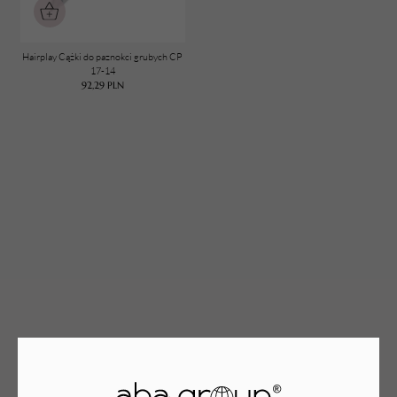
Hairplay Cążki do paznokci grubych CP
TWÓJ KOSZYK (
0
)
17-14
92,29
PLN
Suma koszyka (
0
)
PRZEJDŹ DO KOSZYKA