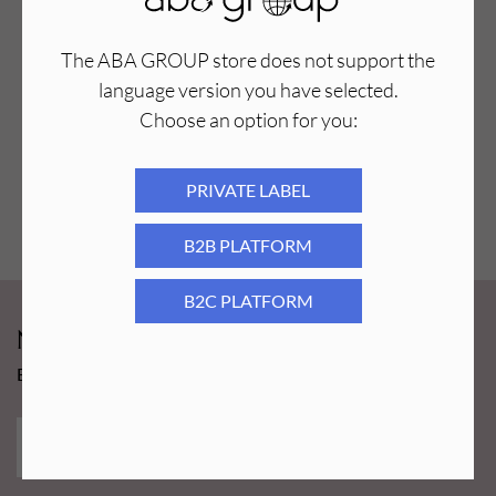
The ABA GROUP store does not support the
language version you have selected.
Choose an option for you:
PRIVATE LABEL
B2B PLATFORM
B2C PLATFORM
Newsy Aba Group!
Bądź na bieżąco i łap promocję tylko dla subskrybentów!