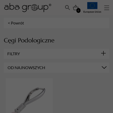
0
< Powrót
Cęgi Podologiczne
FILTRY
MARKA
OD NAJNOWSZYCH
Hairplay
RODZAJ CĄŻEK
Dwusprężynowe