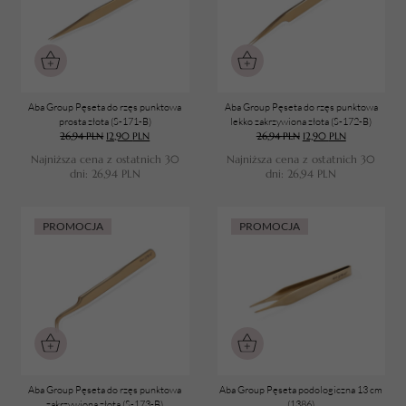
Aba Group Pęseta do rzęs punktowa
Aba Group Pęseta do rzęs punktowa
prosta złota (S-171-B)
lekko zakrzywiona złota (S-172-B)
26,94
PLN
12,90
PLN
26,94
PLN
12,90
PLN
Najniższa cena z ostatnich 30
Najniższa cena z ostatnich 30
dni:
26,94
PLN
dni:
26,94
PLN
PROMOCJA
PROMOCJA
Aba Group Pęseta do rzęs punktowa
Aba Group Pęseta podologiczna 13 cm
zakrzywiona złota (S-173-B)
(1386)