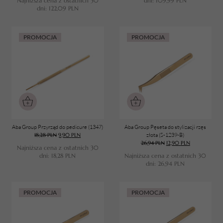
Najniższa cena z ostatnich 30
dni:
109,99
PLN
dni:
122,09
PLN
PROMOCJA
PROMOCJA
TWÓJ KOSZYK (
0
)
Suma koszyka (
0
)
Aba Group Przyrząd do pedicure (1347)
Aba Group Pęseta do stylizacji rzęs
18,28
PLN
9,90
PLN
złota (S-1239-B)
PRZEJDŹ DO KOSZYKA
26,94
PLN
12,90
PLN
Najniższa cena z ostatnich 30
dni:
18,28
PLN
Najniższa cena z ostatnich 30
dni:
26,94
PLN
PROMOCJA
PROMOCJA