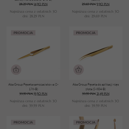
28,29
PLN
14,90
PLN
29,69
PLN
9,90
PLN
Najniższa cena z ostatnich 30
Najniższa cena z ostatnich 30
dni:
28,29
PLN
dni:
29,69
PLN
PROMOCJA
PROMOCJA
Aba Group Pęseta samozaciskowa (S-
Aba Group Pęseta do aplikacji rzęs
176-B)
złota (S-804-B)
39,59
PLN
19,50
PLN
39,59
PLN
21,49
PLN
Najniższa cena z ostatnich 30
Najniższa cena z ostatnich 30
dni:
39,59
PLN
dni:
39,59
PLN
PROMOCJA
PROMOCJA