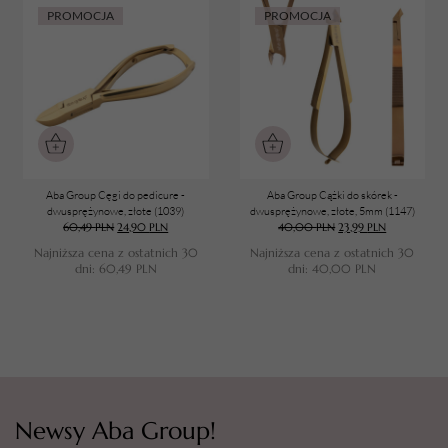
PROMOCJA
PROMOCJA
Aba Group Cęgi do pedicure -
Aba Group Cążki do skórek -
dwusprężynowe, złote (1039)
dwusprężynowe, złote, 5mm (1147)
60,49
PLN
24,90
PLN
40,00
PLN
23,99
PLN
Najniższa cena z ostatnich 30
Najniższa cena z ostatnich 30
dni:
60,49
PLN
dni:
40,00
PLN
Newsy Aba Group!