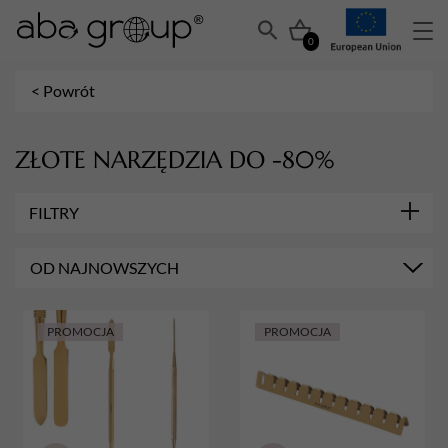
0
< Powrót
ZŁOTE NARZĘDZIA DO -80%
FILTRY
MARKA
OD NAJNOWSZYCH
Aba Group
KOLOR
Złoty
PROMOCJA
PROMOCJA
DŁUGOŚĆ OSTRZA
5 mm
RODZAJ CĄŻEK
Dwusprężynowe