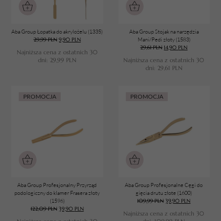
Aba Group Łopatka do akrylożelu (1335)
Aba Group Stojak na narzędzia
29,99
PLN
9,90
PLN
Mani/Pedi złoty (1583)
29,61
PLN
14,90
PLN
Najniższa cena z ostatnich 30
dni:
29,99
PLN
Najniższa cena z ostatnich 30
dni:
29,61
PLN
PROMOCJA
PROMOCJA
Aba Group Profesjonalny Przyrząd
Aba Group Profesjonalne Cęgi do
podologiczny do klamer Frasera złoty
gięcia drutu złote (1600)
(1596)
109,99
PLN
39,90
PLN
122,09
PLN
39,90
PLN
Najniższa cena z ostatnich 30