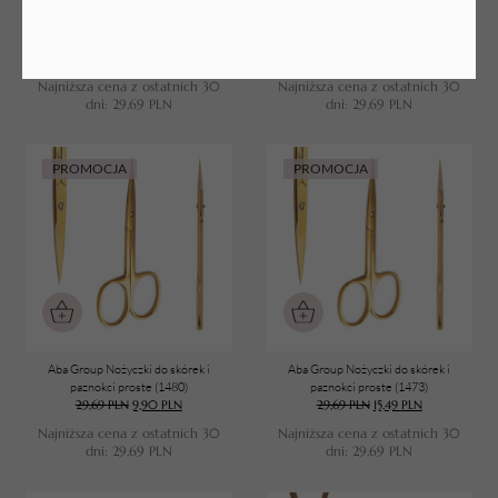
Aba Group Nożyczki do plastrów i
Aba Group Nożyczki do skórek i
bandaży złote 13cm (1503)
paznokci proste (1765)
29,69
PLN
9,90
PLN
29,69
PLN
9,90
PLN
Najniższa cena z ostatnich 30
Najniższa cena z ostatnich 30
dni:
29,69
PLN
dni:
29,69
PLN
PROMOCJA
PROMOCJA
Aba Group Nożyczki do skórek i
Aba Group Nożyczki do skórek i
paznokci proste (1480)
paznokci proste (1473)
29,69
PLN
9,90
PLN
29,69
PLN
15,49
PLN
Najniższa cena z ostatnich 30
Najniższa cena z ostatnich 30
dni:
29,69
PLN
dni:
29,69
PLN