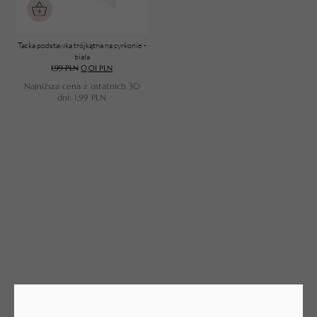
Tacka podstawka trójkątna na cyrkonie -
biała
TWÓJ KOSZYK (
0
)
1,99
PLN
0,01
PLN
Suma koszyka (
0
)
Najniższa cena z ostatnich 30
dni:
1,99
PLN
PRZEJDŹ DO KOSZYKA