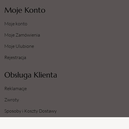
Moje Konto
Moje konto
Moje Zamówienia
Moje Ulubione
Rejestracja
Obsługa Klienta
Reklamacje
Zwroty
Sposoby i Koszty Dostawy
Dane Konta Bankowego