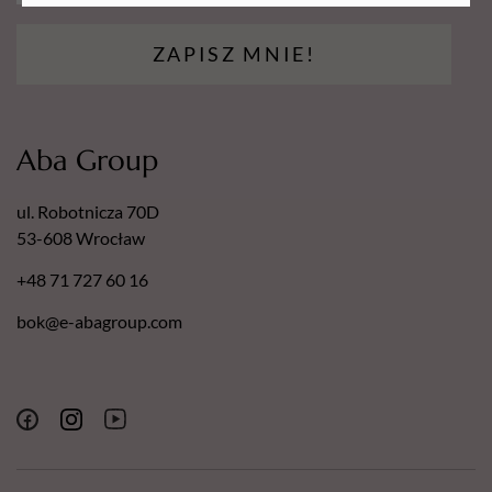
ZAPISZ MNIE!
Aba Group
ul. Robotnicza 70D
53-608 Wrocław
+48 71 727 60 16
bok@e-abagroup.com