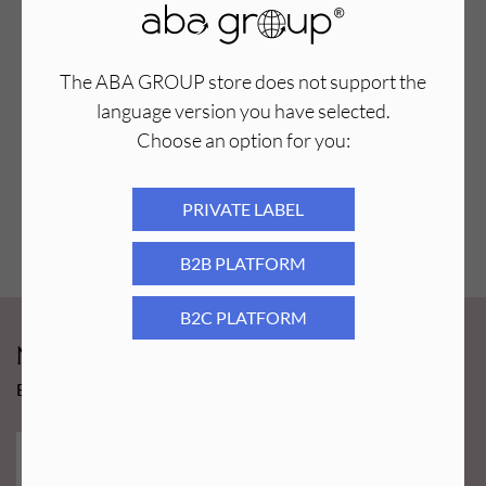
The ABA GROUP store does not support the
language version you have selected.
Choose an option for you:
PRIVATE LABEL
B2B PLATFORM
B2C PLATFORM
Newsy Aba Group!
Bądź na bieżąco i łap promocję tylko dla subskrybentów!