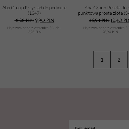
Aba Group Przyrząd do pedicure
Aba Group Pęseta do 
(1347)
punktowa prosta złota (S
18,28
PLN
9,90
PLN
26,94
PLN
12,90
PL
Najniższa cena z ostatnich 30 dni:
Najniższa cena z ostatnich 3
18,28
PLN
26,94
PLN
1
2