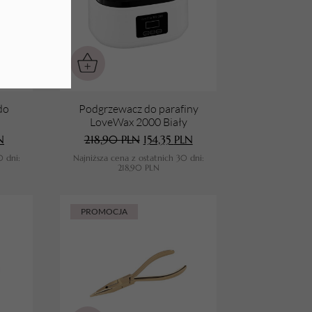
do
Podgrzewacz do parafiny
LoveWax 2000 Biały
N
218,90
PLN
154,35
PLN
0 dni:
Najniższa cena z ostatnich 30 dni:
218,90
PLN
PROMOCJA