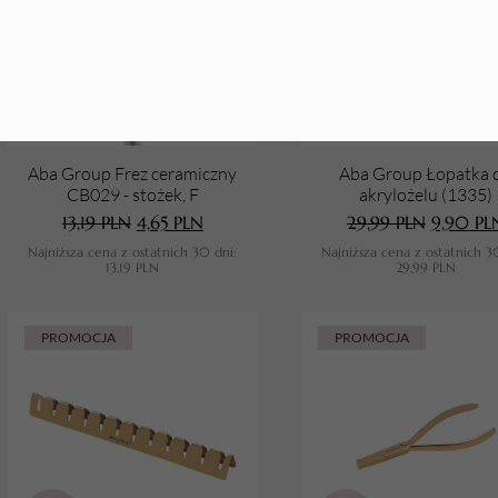
Aba Group Frez ceramiczny
Aba Group Łopatka 
CB029 - stożek, F
akrylożelu (1335)
13,19
PLN
4,65
PLN
29,99
PLN
9,90
PL
Najniższa cena z ostatnich 30 dni:
Najniższa cena z ostatnich 3
13,19
PLN
29,99
PLN
PROMOCJA
PROMOCJA