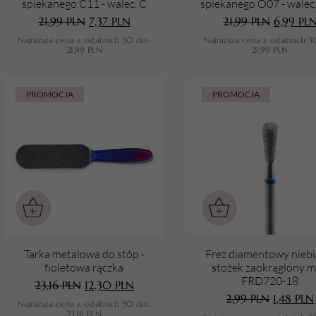
spiekanego C11 - walec, C
spiekanego O07 - walec
TWÓJ KOSZYK (
0
)
21,99
PLN
7,37
PLN
21,99
PLN
6,99
PL
Suma koszyka (
0
)
Najniższa cena z ostatnich 30 dni:
Najniższa cena z ostatnich 3
21,99
PLN
21,99
PLN
PRZEJDŹ DO KOSZYKA
PROMOCJA
PROMOCJA
Tarka metalowa do stóp -
Frez diamentowy niebi
fioletowa rączka
stożek zaokrąglony m
FRD720-18
23,16
PLN
12,30
PLN
2,99
PLN
1,48
PLN
Najniższa cena z ostatnich 30 dni:
23,16
PLN