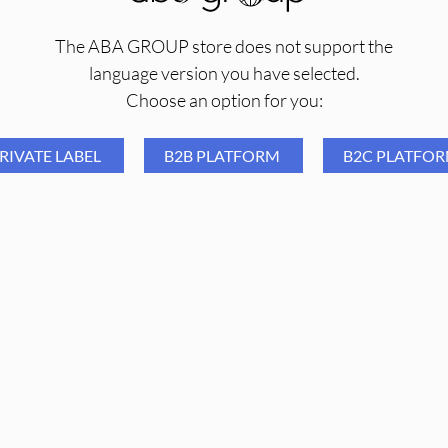
PROMOCJA
PROMOCJA
The ABA GROUP store does not support the
language version you have selected.
Choose an option for you:
RIVATE LABEL
B2B PLATFORM
B2C PLATFO
Pokrycie na podgłówek na
Aba Group Frez diame
rzepie frotte BRĄZ
FN23 - odwrócony stoż
16,56
PLN
12,24
PLN
6,59
PLN
1,49
PLN
Najniższa cena z ostatnich 30 dni:
Najniższa cena z ostatnich 3
16,56
PLN
6,59
PLN
PROMOCJA
PROMOCJA