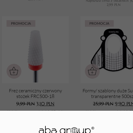
Najniższa cena z ostatnich 3
2,99
PLN
PROMOCJA
PROMOCJA
Frez ceramiczny czerwony
Formy/ szablony duże 
stożek FRC500-18
transparentne 500sz
9,99
PLN
3,10
PLN
25,99
PLN
9,90
PL
Najniższa cena z ostatnich 30 dni:
Najniższa cena z ostatnich 3
9,99
PLN
25,99
PLN