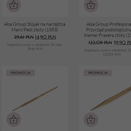
Aba Group Stojak na narzędzia
Aba Group Profesjona
Mani/Pedi złoty (1583)
Przyrząd podologiczn
klamer Frasera złoty (
29,61
PLN
14,90
PLN
122,09
PLN
39,90
P
Najniższa cena z ostatnich 30 dni:
29,61
PLN
Najniższa cena z ostatnich 3
122,09
PLN
PROMOCJA
PROMOCJA