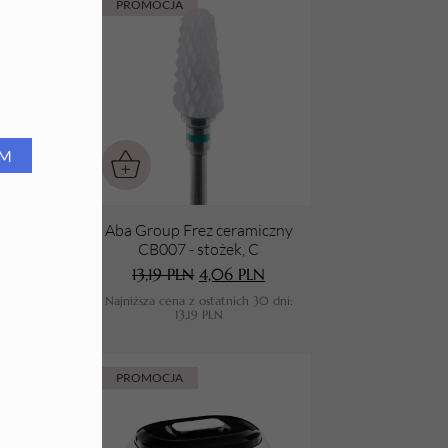
PROMOCJA
RM
ntowy
Aba Group Frez ceramiczny
ek, F
CB007 - stożek, C
13,19
PLN
4,06
PLN
0 dni:
Najniższa cena z ostatnich 30 dni:
13,19
PLN
PROMOCJA