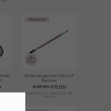
0 dni:
PROMOCJA
Summer
Dłutko do paznokci D561-4T
t.
Rainbow
N
16,49
PLN
8,99
PLN
0 dni:
Najniższa cena z ostatnich 30 dni:
16,49
PLN