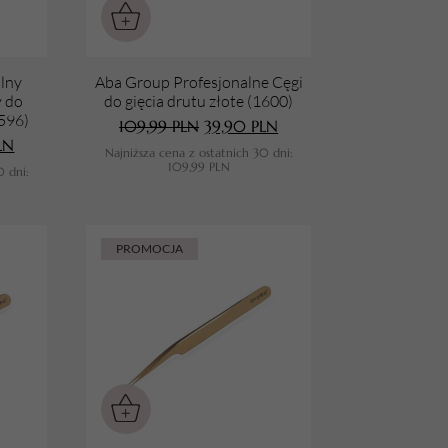
lny
Aba Group Profesjonalne Cęgi
y do
do gięcia drutu złote (1600)
1596)
109,99
PLN
39,90
PLN
LN
Najniższa cena z ostatnich 30 dni:
109,99
PLN
0 dni:
PROMOCJA