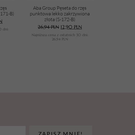
rzęs
Aba Group Pęseta do rzęs
-171-B)
punktowa lekko zakrzywiona
złota (S-172-B)
N
26,94
PLN
12,90
PLN
0 dni:
Najniższa cena z ostatnich 30 dni:
26,94
PLN
ZAPISZ MNIE!