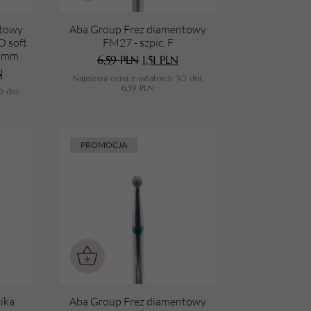
URZĄDZENIA
ntowy
Aba Group Frez diamentowy
 soft
FM27 - szpic, F
Lampy do paznokci
0 mm
6,59
PLN
1,51
PLN
N
Najniższa cena z ostatnich 30 dni:
Lampy na biurko
6,59
PLN
0 dni:
Podgrzewacze do wosku
PROMOCJA
ika
Aba Group Frez diamentowy