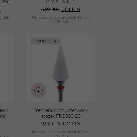
, 3XC
CD23 - kula, C
N
6,59
PLN
2,64
PLN
0 dni:
Najniższa cena z ostatnich 30 dni:
6,59
PLN
PROMOCJA
eski
Frez ceramiczny czerwony
ini
stożek FRC500-20
9,99
PLN
3,10
PLN
Najniższa cena z ostatnich 30 dni:
9,99
PLN