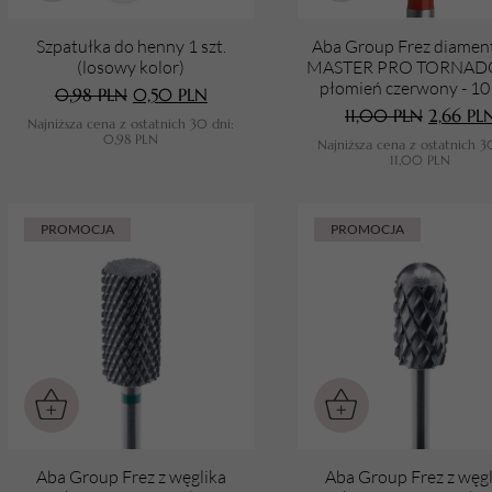
rkada
główki
RZĘDZIA
PILNIKI I POLERKI
Tacki na narzędzia
IS
Szpatułka do henny 1 szt.
Aba Group Frez diame
ZĄDZENIA
(losowy kolor)
MASTER PRO TORNADO
Zaciskarki
ki
lenda Professional
Pilniki
płomień czerwony - 1
0,98
PLN
0,50
PLN
ZEDŁUŻANIE PAZNOKCI
zarki
ZDOBIENIA DO PAZNOKCI
11,00
PLN
2,66
PL
Najniższa cena z ostatnich 30 dni:
ytka i radełka
azzCare
Polerki
0,98
PLN
Najniższa cena z ostatnich 3
py do paznokci
11,00
PLN
niki gumowe i metalowe
my i Tipsy
tt
Zestawy AllYouNeed
Gąbeczki do ombre
afiniarki
yczki i obcinaczki
e
rmapol
Ozdoby
PROMOCJA
PROMOCJA
hłaniacze
ety
rmona
Pyłki do paznokci
ostałe
yrządy do pedicure
ALWAX
iskarki
doland
orius
YX PRO
Aba Group Frez z węglika
Aba Group Frez z węgl