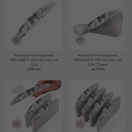
TWÓJ KOSZYK (
0
)
Suma koszyka (
0
)
PRZEJDŹ DO KOSZYKA
Aba Group Pilnik do paznokci
Aba Group Pilnik do paznokci
PÓŁKSIĘŻYC 100/180 Small Line,
PÓŁKSIĘŻYC 100/180 Small Line,
SLIM
SLIM, 25 sztuk
0,98
PLN
24,75
PLN