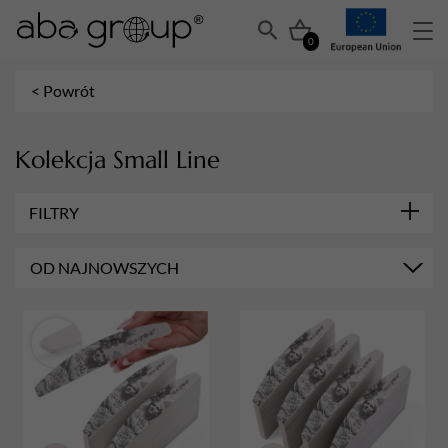
0
< Powrót
Kolekcja Small Line
FILTRY
RODZAJ FOLII PILNIKÓW
OD NAJNOWSZYCH
Bez folii
GRADACJA
180/240
100/180
GRUBOŚĆ PILNIKÓW
Slim
Standard
ILOŚĆ PILNIKÓW
Zestawy 50 sztuk