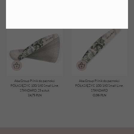
PÓŁKSIĘŻYC 100/180 Small Line,
PÓŁKSIĘŻYC 100/180 Small Line,
STANDARD, 100 sztuk
STANDARD, 50 sztuk
99,00
PLN
49,50
PLN
Aba Group Pilnik do paznokci
Aba Group Pilnik do paznokci
PÓŁKSIĘŻYC 100/180 Small Line,
PÓŁKSIĘŻYC 100/180 Small Line,
STANDARD, 25 sztuk
STANDARD
24,75
PLN
0,98
PLN