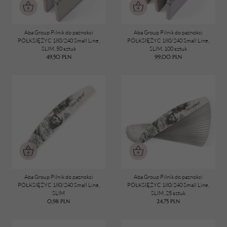
Zestawy 100 sztuk
KSZTAŁT PILNIKÓW
Półksiężyc
Pojedyncze
Aba Group Pilnik do paznokci
Aba Group Pilnik do paznokci
PA_KOLEKCJA
Zestawy 25 sztuk
PÓŁKSIĘŻYC 180/240 Small Line,
PÓŁKSIĘŻYC 180/240 Small Line,
SLIM, 50 sztuk
SLIM, 100 sztuk
Small Line
49,50
PLN
99,00
PLN
KOLEKCJA
Small Line
ILOŚĆ
1
25
50
Aba Group Pilnik do paznokci
Aba Group Pilnik do paznokci
PÓŁKSIĘŻYC 180/240 Small Line,
PÓŁKSIĘŻYC 180/240 Small Line,
SLIM
SLIM, 25 sztuk
0,98
PLN
24,75
PLN