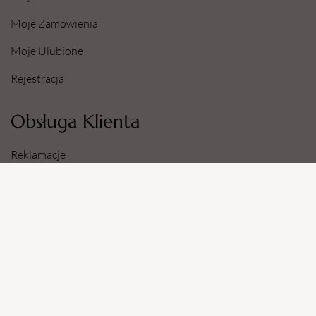
Moje Zamówienia
Moje Ulubione
Rejestracja
Obsługa Klienta
Reklamacje
Zwroty
Sposoby i Koszty Dostawy
Dane Konta Bankowego
Informacje
O Nas