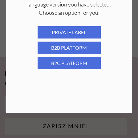
language version you have selected.
Choose an option for you:
PRIVATE LABEL
B2B PLATFORM
B2C PLATFORM
Newsy Aba Group!
Bądź na bieżąco i łap promocję tylko dla subskrybentów!
ZAPISZ MNIE!