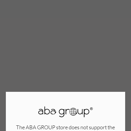
TWÓJ KOSZYK (
0
)
Suma koszyka (
0
)
PRZEJDŹ DO KOSZYKA
The ABA GROUP store does not support the