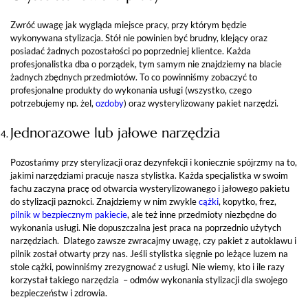
Zwróć uwagę jak wygląda miejsce pracy, przy którym będzie
wykonywana stylizacja. Stół nie powinien być brudny, klejący oraz
posiadać żadnych pozostałości po poprzedniej klientce. Każda
profesjonalistka dba o porządek, tym samym nie znajdziemy na blacie
żadnych zbędnych przedmiotów. To co powinniśmy zobaczyć to
profesjonalne produkty do wykonania usługi (wszystko, czego
potrzebujemy np. żel,
ozdoby
) oraz wysterylizowany pakiet narzędzi.
Jednorazowe lub jałowe narzędzia
Pozostańmy przy sterylizacji oraz dezynfekcji i koniecznie spójrzmy na to,
jakimi narzędziami pracuje nasza stylistka. Każda specjalistka w swoim
fachu zaczyna pracę od otwarcia wysterylizowanego i jałowego pakietu
do stylizacji paznokci. Znajdziemy w nim zwykle
cążki
, kopytko, frez,
pilnik w bezpiecznym pakiecie
, ale też inne przedmioty niezbędne do
wykonania usługi. Nie dopuszczalna jest praca na poprzednio użytych
narzędziach. Dlatego zawsze zwracajmy uwagę, czy pakiet z autoklawu i
pilnik został otwarty przy nas. Jeśli stylistka sięgnie po leżące luzem na
stole cążki, powinniśmy zrezygnować z usługi. Nie wiemy, kto i ile razy
korzystał takiego narzędzia – odmów wykonania stylizacji dla swojego
bezpieczeństw i zdrowia.