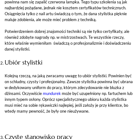
powinna nam się zapalić czerwona lampka. Tego typu szkolenia są jak
najbardziej pożądane, jednak nie kosztem certyfikatów technicznych.
Osiągnięcia tylko z nail artu świadczą o tym, że dana stylistka pięknie
maluje zdobienia, ale może mieć problem z techniką.
Potwierdzeniem dobrej znajomości techniki są nie tylko certyfikaty, ale
również zdobyte nagrody np. w mistrzostwach. Te wszystkie rzeczy,
które właśnie wymieniłam świadczą o profesjonalizmie i doświadczeniu
danej stylistki.
Ubiór stylistki
Kolejną rzeczą, na jaką zwracamy uwagę to ubiór stylistki. Powinien być
on schludny, czysty i profesjonalny. Zawsze stylistka powinna być ubrana
w dedykowany uniform do pracy, którym zdecydowanie nie bluzka z
dżinsami. Oczywiście
mundurek
może być uzupełniony np. fartuchem lub
innym typem osłony. Oprócz specjalistycznego ubioru każda stylistka
musi mieć na sobie rękawiczki najlepiej, jeśli założy je przy klientce, bo
wtedy mamy pewność, że były one nieużywane.
Czyste stanowisko pracy