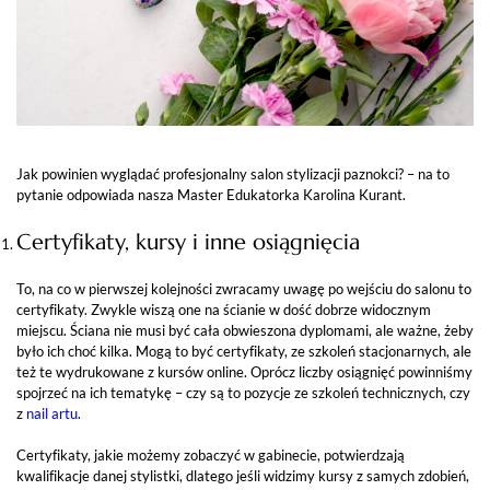
Jak powinien wyglądać profesjonalny salon stylizacji paznokci? – na to
pytanie odpowiada nasza Master Edukatorka Karolina Kurant.
Certyfikaty, kursy i inne osiągnięcia
To, na co w pierwszej kolejności zwracamy uwagę po wejściu do salonu to
certyfikaty. Zwykle wiszą one na ścianie w dość dobrze widocznym
miejscu. Ściana nie musi być cała obwieszona dyplomami, ale ważne, żeby
było ich choć kilka. Mogą to być certyfikaty, ze szkoleń stacjonarnych, ale
też te wydrukowane z kursów online. Oprócz liczby osiągnięć powinniśmy
spojrzeć na ich tematykę – czy są to pozycje ze szkoleń technicznych, czy
z
nail artu
.
Certyfikaty, jakie możemy zobaczyć w gabinecie, potwierdzają
kwalifikacje danej stylistki, dlatego jeśli widzimy kursy z samych zdobień,