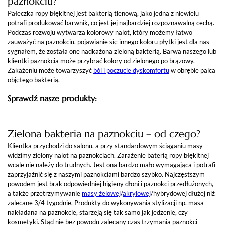
paznokciu?
Pałeczka ropy błękitnej jest bakterią tlenową, jako jedna z niewielu
potrafi produkować barwnik, co jest jej najbardziej rozpoznawalną cechą.
Podczas rozwoju wytwarza kolorowy nalot, który możemy łatwo
zauważyć na paznokciu, pojawianie się innego koloru płytki jest dla nas
sygnałem, że została one nadkażona zieloną bakterią. Barwa naszego lub
klientki paznokcia może przybrać kolory od zielonego po brązowy.
Zakażeniu może towarzyszyć
ból i poczucie dyskomfortu
w obrębie palca
objętego bakterią.
Sprawdź nasze produkty:
Zielona bakteria na paznokciu – od czego?
Klientka przychodzi do salonu, a przy standardowym ściąganiu masy
widzimy zielony nalot na paznokciach. Zarażenie baterią ropy błękitnej
wcale nie należy do trudnych. Jest ona bardzo mało wymagająca i potrafi
zaprzyjaźnić się z naszymi paznokciami bardzo szybko. Najczęstszym
powodem jest brak odpowiedniej higieny dłoni i paznokci przedłużonych,
a także przetrzymywanie
masy żelowej
/
akrylowej
/hybrydowej dłużej niż
zalecane 3/4 tygodnie. Produkty do wykonywania stylizacji np. masa
nakładana na paznokcie, starzeją się tak samo jak jedzenie, czy
kosmetyki. Stąd nie bez powodu zalecany czas trzymania paznokci