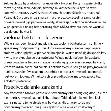
żelowych czy hybrydowych wynosi kilka tygodni. Po tym czasie płytka
może się delikatnie odkleić, tworząc mikroszczelinę, a tym samym
zapowietrzyć przy zwykłych codziennych czynnościach np. myciu rąk.
Paznokieć pracuje wraz z naszą masą, przez co szczelina zamyka się i
otwiera powodując parowanie wody, stwarzając wilgotne środowisko. To
w połączeniu z naszą temperaturą ciała (36,6) stwarza idealne warunki
dla zielonej bakterii.
Zielona bakteria – leczenie
Wiele z nas pewnie zastanawia się, czy zielona bakteria sama zniknie –
spieszymy z odpowiedzią – nie. Gdy zauważymy u siebie niepokojące
zmiany koloru płytki, w pierwszej kolejności warto udać się do specjalisty
– w tym przypadku do dermatologa. W gabinecie najpewniej zostaną
przeprowadzone badania mające na celu wytypowanie szczepu bakterii,
która zakaziła nasze paznokcie. Leczenie zwykle polega na przyjmowaniu
konkretnych leków, czasem uzupełnia się je o przemywanie paznokcia
roztworem jodyny. W niektórych przypadkach dermatolog zaleca też
antybiotykoterapię.
Przeciwdziałanie zarażeniu
Aby zachować zdrowe paznokcie powinniśmy dbać o higienę dłoni, ale też
nie przetrzymywać paznokci zbyt długo. Takie działania zminimalizują
szansę na zarażenie się zieloną bakterią. Nie znaczy to, że nie
powinniśmy zwracać uwagi na czystość w salonie kosmetycznym.