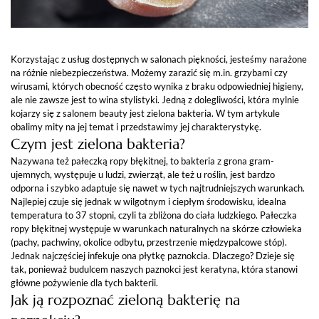
Korzystając z usług dostępnych w salonach piękności, jesteśmy narażone
na różnie niebezpieczeństwa. Możemy zarazić się m.in. grzybami czy
wirusami, których obecność często wynika z braku odpowiedniej higieny,
ale nie zawsze jest to wina stylistyki. Jedną z dolegliwości, która mylnie
kojarzy się z salonem beauty jest zielona bakteria. W tym artykule
obalimy mity na jej temat i przedstawimy jej charakterystykę.
Czym jest zielona bakteria?
Nazywana też pałeczką ropy błękitnej, to bakteria z grona gram-
ujemnych, występuje u ludzi, zwierząt, ale też u roślin, jest bardzo
odporna i szybko adaptuje się nawet w tych najtrudniejszych warunkach.
Najlepiej czuje się jednak w wilgotnym i ciepłym środowisku, idealna
temperatura to 37 stopni, czyli ta zbliżona do ciała ludzkiego. Pałeczka
ropy błękitnej występuje w warunkach naturalnych na skórze człowieka
(pachy, pachwiny, okolice odbytu, przestrzenie międzypalcowe stóp).
Jednak najczęściej infekuje ona płytkę paznokcia. Dlaczego? Dzieje się
tak, ponieważ budulcem naszych paznokci jest keratyna, która stanowi
główne pożywienie dla tych bakterii.
Jak ją rozpoznać zieloną bakterię na