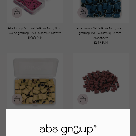
Aba Group Mini nakładki na frezy 3mm
Aba Group Nakładki na frezy walec
walec gradacja 180 - 50 sztuk, różowe
gradacja 80 (100 sztuk) - 6 mm -
11,00
PLN
granatowe
12,99
PLN
Aba Group Nakładki na frezy walec
Nakładki na frezy walec 6 mm gradacja
gradacja 100 (100 sztuk) - 6 mm - żółte
180 (100 sztuk)
12,99
PLN
6,49
PLN