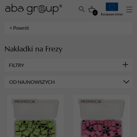
0
< Powrót
Nakładki na Frezy
FILTRY
GRADACJA
OD NAJNOWSZYCH
180
120
MARKA
Aba Group
PROMOCJA
PROMOCJA
240
150
80
100