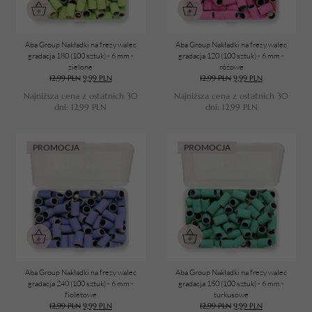
Aba Group Nakładki na frezy walec
Aba Group Nakładki na frezy walec
gradacja 180 (100 sztuk) - 6 mm -
gradacja 120 (100 sztuk) - 6 mm -
zielone
różowe
12,99
PLN
9,99
PLN
12,99
PLN
9,99
PLN
Najniższa cena z ostatnich 30
Najniższa cena z ostatnich 30
dni:
12,99
PLN
dni:
12,99
PLN
PROMOCJA
PROMOCJA
Aba Group Nakładki na frezy walec
Aba Group Nakładki na frezy walec
gradacja 240 (100 sztuk) - 6 mm -
gradacja 150 (100 sztuk) - 6 mm -
TWÓJ KOSZYK (
0
)
fioletowe
turkusowe
12,99
PLN
9,99
PLN
12,99
PLN
9,99
PLN