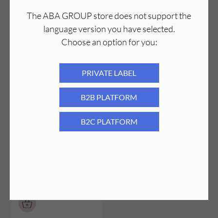
The ABA GROUP store does not support the
language version you have selected.
Choose an option for you:
PRIVATE LABEL
B2B PLATFORM
Nakładki na frezy walec 6 mm gradacja
Nakładki na frezy walec 6 mm gradacja
120 (100 sztuk)
80 100 sztuk
6,49
PLN
6,49
PLN
B2C PLATFORM