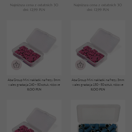
Suma koszyka (
0
)
Najniższa cena z ostatnich 30
Najniższa cena z ostatnich 30
dni:
12,99
PLN
dni:
12,99
PLN
PRZEJDŹ DO KOSZYKA
Aba Group Mini nakładki na frezy 3mm
Aba Group Mini nakładki na frezy 3mm
walec gradacja 240 – 50 sztuk, różowe
walec gradacja 150 - 50 sztuk, różowe
11,00
PLN
11,00
PLN