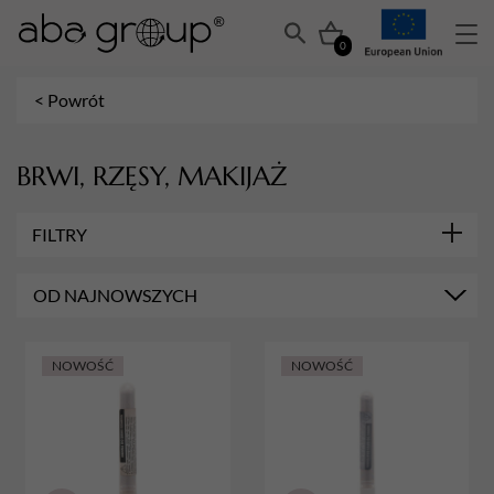
0
< Powrót
BRWI, RZĘSY, MAKIJAŻ
FILTRY
MARKA
OD NAJNOWSZYCH
Henna Krakowska
RODZAJ HENNY
Proszkowa
NOWOŚĆ
NOWOŚĆ