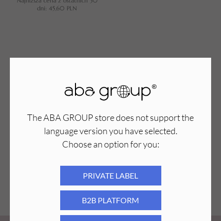
Najniższa cena z ostatnich 30
dni:
45,60
PLN
The ABA GROUP store does not support the
language version you have selected.
Choose an option for you:
PRIVATE LABEL
B2B PLATFORM