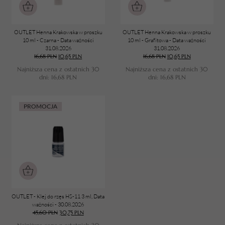
OUTLET Henna Krakowska w proszku
OUTLET Henna Krakowska w proszku
10 ml - Czarna - Data ważności
10 ml - Grafitowa - Data ważności
31.08.2026
31.08.2026
16,68
PLN
10,65
PLN
16,68
PLN
10,65
PLN
Najniższa cena z ostatnich 30
Najniższa cena z ostatnich 30
TWÓJ KOSZYK (
0
)
dni:
16,68
PLN
dni:
16,68
PLN
Suma koszyka (
0
)
PROMOCJA
PRZEJDŹ DO KOSZYKA
OUTLET - Klej do rzęs HS-11 3 ml, Data
ważności - 30.08.2026
45,60
PLN
30,75
PLN