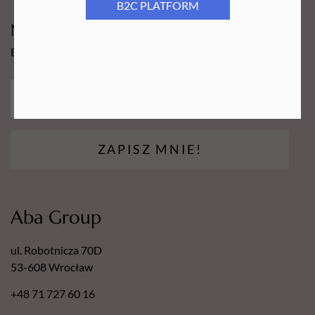
B2C PLATFORM
Newsy Aba Group!
Bądź na bieżąco i łap promocję tylko dla subskrybentów!
ZAPISZ MNIE!
Aba Group
ul. Robotnicza 70D
53-608 Wrocław
+48 71 727 60 16