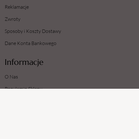
Reklamacje
Zwroty
Sposoby i Koszty Dostawy
Dane Konta Bankowego
Informacje
O Nas
Regulamin Sklepu
Polityka prywatności
Zapytania Ofertowe