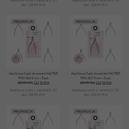
Najniższa cena z ostatnich 30
Najniższa cena z ostatnich 30
dni:
229,95
PLN
dni:
229,95
PLN
PROMOCJA
PROMOCJA
Aba Group Cążki do skórek MASTER
Aba Group Cążki do skórek MASTER
PRO 808/5 mm x 5 szt.
PRO 807/5 mm x 5 szt.
229,95
PLN
222,38
PLN
229,95
PLN
222,38
PLN
Najniższa cena z ostatnich 30
Najniższa cena z ostatnich 30
dni:
229,95
PLN
dni:
229,95
PLN
TWÓJ KOSZYK (
0
)
Suma koszyka (
0
)
PROMOCJA
PROMOCJA
PRZEJDŹ DO KOSZYKA