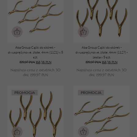
Aba Group Cążki do skórek -
Aba Group Cążki do skórek -
dwusprężynowe, złote, 4mm (1121) x 5
dwusprężynowe, złote, 4mm (1127) -
szt.
zestaw 5 szt.
199,97
PLN
168,38
PLN
199,97
PLN
168,38
PLN
Najniższa cena z ostatnich 30
Najniższa cena z ostatnich 30
dni:
199,97
PLN
dni:
199,97
PLN
PROMOCJA
PROMOCJA