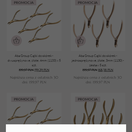
PROMOCJA
PROMOCJA
Aba Group Cążki do skórek -
Aba Group Cążki do skórek -
dwusprężynowe, złote, 4mm (1133) x 5
jednosprężynowe, złote, 3mm (1130) -
szt.
zestaw 5 szt.
199,97
PLN
159,29
PLN
199,97
PLN
168,38
PLN
Najniższa cena z ostatnich 30
Najniższa cena z ostatnich 30
dni:
199,97
PLN
dni:
199,97
PLN
PROMOCJA
PROMOCJA