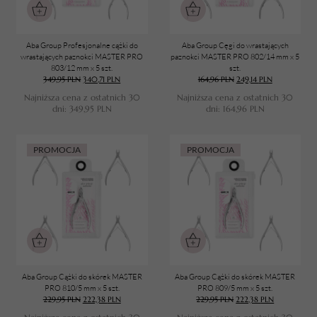
Aba Group Profesjonalne cążki do
Aba Group Cęgi do wrastających
wrastających paznokci MASTER PRO
paznokci MASTER PRO 802/14 mm x 5
803/12 mm x 5 szt.
szt.
349,95
PLN
340,71
PLN
164,96
PLN
249,14
PLN
Najniższa cena z ostatnich 30
Najniższa cena z ostatnich 30
dni:
349,95
PLN
dni:
164,96
PLN
PROMOCJA
PROMOCJA
Aba Group Cążki do skórek MASTER
Aba Group Cążki do skórek MASTER
PRO 810/5 mm x 5 szt.
PRO 809/5 mm x 5 szt.
229,95
PLN
222,38
PLN
229,95
PLN
222,38
PLN