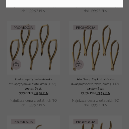
Najniższa cena z ostatnich 30
Najniższa cena z ostatnich 30
dni:
199,97
PLN
dni:
199,97
PLN
PROMOCJA
PROMOCJA
Aba Group Cążki do skórek -
Aba Group Cążki do skórek -
dwusprężynowe, złote, 3mm (1148) -
dwusprężynowe, złote, 5mm (1147) -
zestaw 5 szt.
zestaw 5 szt.
199,97
PLN
168,38
PLN
199,97
PLN
119,33
PLN
Najniższa cena z ostatnich 30
Najniższa cena z ostatnich 30
dni:
199,97
PLN
dni:
199,97
PLN
PROMOCJA
PROMOCJA