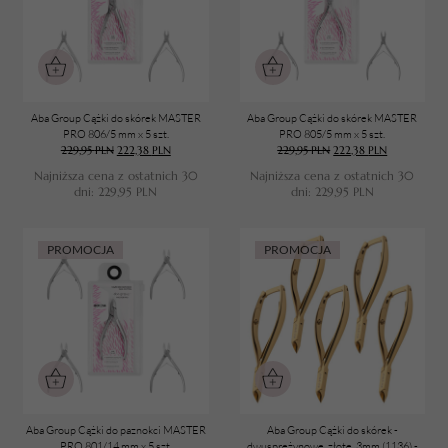
Aba Group Cążki do skórek MASTER
Aba Group Cążki do skórek MASTER
PRO 806/5 mm x 5 szt.
PRO 805/5 mm x 5 szt.
229,95
PLN
222,38
PLN
229,95
PLN
222,38
PLN
Najniższa cena z ostatnich 30
Najniższa cena z ostatnich 30
dni:
229,95
PLN
dni:
229,95
PLN
PROMOCJA
PROMOCJA
Aba Group Cążki do paznokci MASTER
Aba Group Cążki do skórek -
PRO 801/14 mm x 5 szt.
dwusprężynowe, złote, 3mm (1136) -