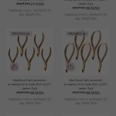
284,95
PLN
233,15
PLN
zestaw 5 szt.
199,97
PLN
168,38
PLN
Najniższa cena z ostatnich 30
dni:
284,95
PLN
Najniższa cena z ostatnich 30
dni:
199,97
PLN
PROMOCJA
PROMOCJA
Aba Group Cążki do skórek -
Aba Group Cążki do skórek -
dwusprężynowe, złote, 5mm (1127) -
dwusprężynowe, złote, 5mm (1139) -
zestaw 5 szt.
zestaw 5 szt.
199,97
PLN
168,38
PLN
199,97
PLN
168,38
PLN
Najniższa cena z ostatnich 30
Najniższa cena z ostatnich 30
dni:
199,97
PLN
dni:
199,97
PLN