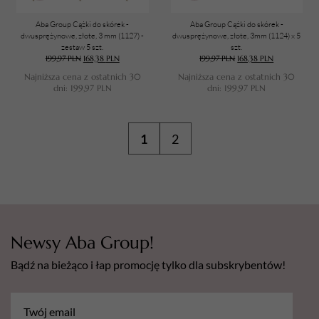
Aba Group Cążki do skórek -
Aba Group Cążki do skórek -
dwusprężynowe, złote, 3 mm (1127) -
dwusprężynowe, złote, 3mm (1124) x 5
zestaw 5 szt.
szt.
199,97
PLN
168,38
PLN
199,97
PLN
168,38
PLN
Najniższa cena z ostatnich 30
Najniższa cena z ostatnich 30
dni:
199,97
PLN
dni:
199,97
PLN
1
2
Newsy Aba Group!
Bądź na bieżąco i łap promocję tylko dla subskrybentów!