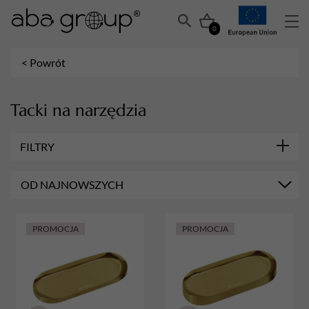
0
< Powrót
Tacki na narzędzia
FILTRY
MARKA
OD NAJNOWSZYCH
Aba Group
ILOŚĆ
4
PROMOCJA
PROMOCJA
8