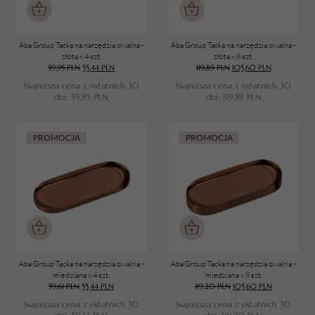
Aba Group Tacka na narzędzia owalna -
Aba Group Tacka na narzędzia owalna -
złota x 4 szt.
złota x 8 szt.
59,95
PLN
55,44
PLN
119,89
PLN
105,60
PLN
Najniższa cena z ostatnich 30
Najniższa cena z ostatnich 30
dni:
59,95
PLN
dni:
119,89
PLN
PROMOCJA
PROMOCJA
TWÓJ KOSZYK (
0
)
Suma koszyka (
0
)
Aba Group Tacka na narzędzia owalna -
Aba Group Tacka na narzędzia owalna -
miedziana x 4 szt.
miedziana x 8 szt.
59,61
PLN
55,44
PLN
119,20
PLN
105,60
PLN
PRZEJDŹ DO KOSZYKA
Najniższa cena z ostatnich 30
Najniższa cena z ostatnich 30