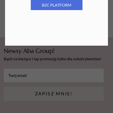
B2C PLATFORM
Najniższa cena z ostatnich 30
Najniższa cena z ostatnich 30
dni:
59,96
PLN
dni:
119,93
PLN
Newsy Aba Group!
Bądź na bieżąco i łap promocję tylko dla subskrybentów!
ZAPISZ MNIE!