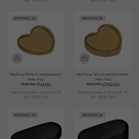
dni:
59,61
PLN
dni:
119,20
PLN
PROMOCJA
PROMOCJA
Aba Group Tacka na narzędzia serce -
Aba Group Tacka na narzędzia serce -
złota x 4 szt.
złota x 8 szt.
59,96
PLN
55,44
PLN
119,93
PLN
105,60
PLN
Najniższa cena z ostatnich 30
Najniższa cena z ostatnich 30
dni:
59,96
PLN
dni:
119,93
PLN
PROMOCJA
PROMOCJA