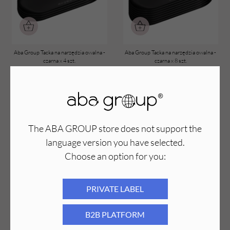
Aba Group Tacka na narzędzia owalna -
Aba Group Tacka na narzędzia owalna -
czarna x 4 szt.
czarna x 8 szt.
59,61
PLN
55,44
PLN
119,20
PLN
105,60
PLN
Najniższa cena z ostatnich 30
Najniższa cena z ostatnich 30
dni:
59,61
PLN
dni:
119,20
PLN
PROMOCJA
PROMOCJA
The ABA GROUP store does not support the
language version you have selected.
Choose an option for you:
PRIVATE LABEL
Aba Group Tacka na narzędzia serce -
Aba Group Tacka na narzędzia serce -
B2B PLATFORM
miedziana x 4 szt.
miedziana x 8 szt.
59,96
PLN
55,44
PLN
119,93
PLN
105,60
PLN