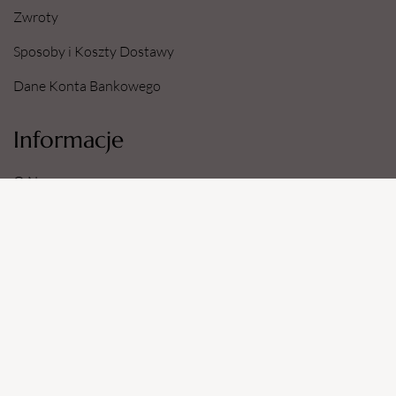
Zwroty
Sposoby i Koszty Dostawy
Dane Konta Bankowego
Informacje
O Nas
Regulamin Sklepu
Polityka prywatności
Zapytania Ofertowe
Regulamin
Polityka prywatności