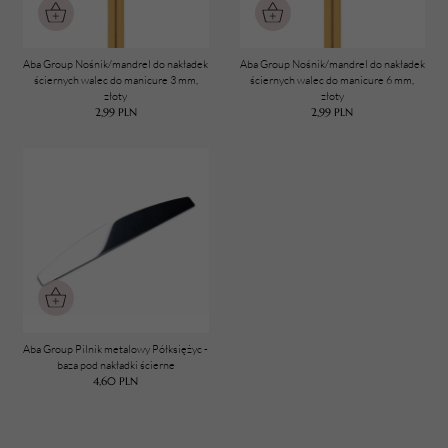
Aba Group Nośnik/mandrel do nakładek
Aba Group Nośnik/mandrel do nakładek
ściernych walec do manicure 3 mm,
ściernych walec do manicure 6 mm,
złoty
złoty
2,99
PLN
2,99
PLN
TWÓJ KOSZYK (
0
)
Suma koszyka (
0
)
PRZEJDŹ DO KOSZYKA
Aba Group Pilnik metalowy Półksiężyc -
baza pod nakładki ścierne
4,60
PLN