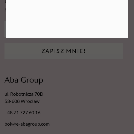
Newsy Aba Group!
Bądź na bieżąco i łap promocję tylko dla subskrybentów!
ZAPISZ MNIE!
Aba Group
ul. Robotnicza 70D
53-608 Wrocław
+48 71 727 60 16
bok@e-abagroup.com