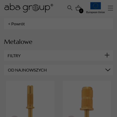
0
< Powrót
Metalowe
FILTRY
KSZTAŁT PILNIKÓW
OD NAJNOWSZYCH
Półksiężyc
MARKA
Aba Group