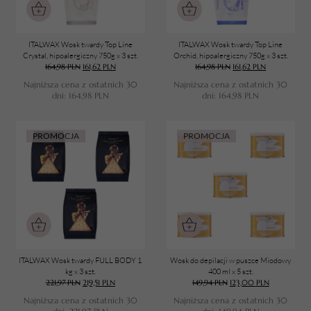
24
SZEROKOŚĆ ROLKI WOSKU
800ml
Szeroka
5
ITALWAX Wosk twardy Top Line
ITALWAX Wosk twardy Top Line
Crystal, hipoalergiczny 750g x 3 szt.
Orchid, hipoalergiczny 750g x 3 szt.
164,98
PLN
161,62
PLN
164,98
PLN
161,62
PLN
Najniższa cena z ostatnich 30
Najniższa cena z ostatnich 30
dni:
164,98
PLN
dni:
164,98
PLN
PROMOCJA
PROMOCJA
ITALWAX Wosk twardy FULL BODY 1
Wosk do depilacji w puszce Miodowy
kg x 3 szt.
400 ml x 5 szt.
TWÓJ KOSZYK (
0
)
221,97
PLN
219,51
PLN
149,94
PLN
123,00
PLN
Suma koszyka (
0
)
Najniższa cena z ostatnich 30
Najniższa cena z ostatnich 30