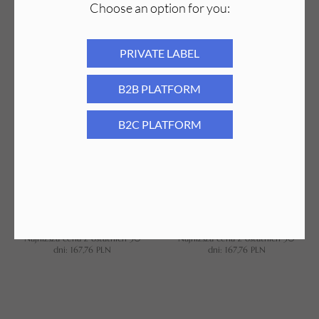
Choose an option for you:
Najniższa cena z ostatnich 30
Najniższa cena z ostatnich 30
dni:
131,97
PLN
dni:
172,54
PLN
PRIVATE LABEL
PROMOCJA
PROMOCJA
B2B PLATFORM
B2C PLATFORM
Wosk do depilacji Miodowy 100 ml
Wosk do depilacji Azulenowy 100 ml
Szeroka Rolka x 24 szt.
Szeroka Rolka x 24 szt.
167,76
PLN
107,76
PLN
167,76
PLN
107,76
PLN
Najniższa cena z ostatnich 30
Najniższa cena z ostatnich 30
dni:
167,76
PLN
dni:
167,76
PLN