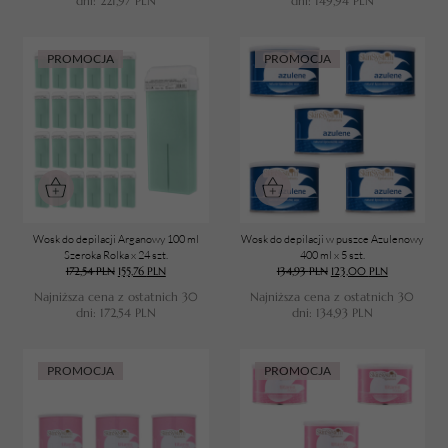
dni:
221,97
PLN
dni:
149,94
PLN
PRZEJDŹ DO KOSZYKA
PROMOCJA
PROMOCJA
Wosk do depilacji Arganowy 100 ml
Wosk do depilacji w puszce Azulenowy
Szeroka Rolka x 24 szt.
400 ml x 5 szt.
172,54
PLN
155,76
PLN
134,93
PLN
123,00
PLN
Najniższa cena z ostatnich 30
Najniższa cena z ostatnich 30
dni:
172,54
PLN
dni:
134,93
PLN
PROMOCJA
PROMOCJA