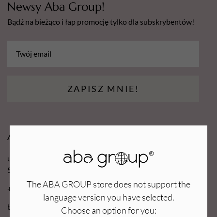
Newsy Aba Group!
Bądź na bieżąco i łap promocję tylko dla subskrybentów!
ZAPISZ MNIE!
Aba Group
ul. Robotnicza 70D
53-608 Wrocław
The ABA GROUP store does not support the
+48 71 727 60 16
language version you have selected.
bok@e-abagroup.com
Choose an option for you: