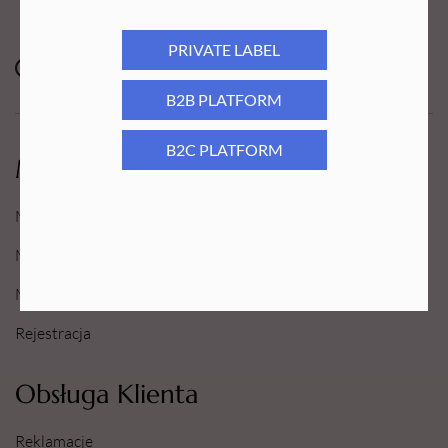
PRIVATE LABEL
B2B PLATFORM
B2C PLATFORM
Moje Konto
Moje konto
Moje Zamówienia
Moje Ulubione
Rejestracja
Obsługa Klienta
Reklamacje