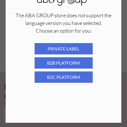
The ABA GROUP store does not support the
language version you have selected.
Choose an option for you:
PRIVATE LABEL
B2B PLATFORM
B2C PLATFORM
Newsy Aba Group!
Bądź na bieżąco i łap promocję tylko dla subskrybentów!