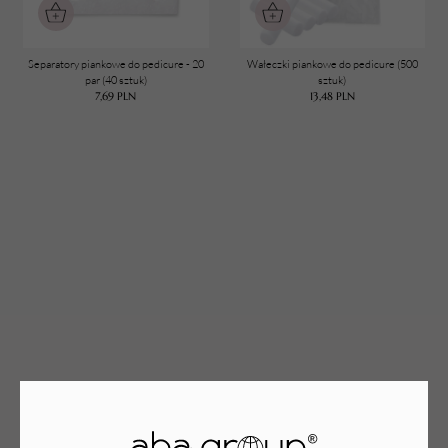
Separatory piankowe do pedicure - 20
Wałeczki piankowe do pedicure (500
TWÓJ KOSZYK (
0
)
par (40 sztuk)
sztuk)
7,69
PLN
13,48
PLN
Suma koszyka (
0
)
PRZEJDŹ DO KOSZYKA