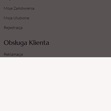
Moje Zamówienia
Moje Ulubione
Rejestracja
Obsługa Klienta
Reklamacje
Zwroty
Sposoby i Koszty Dostawy
Dane Konta Bankowego
Informacje
O Nas