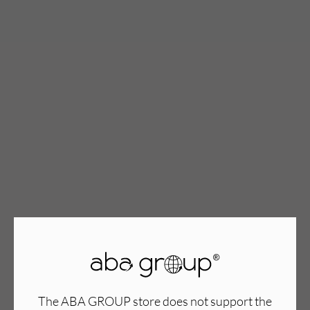
TWÓJ KOSZYK (
0
)
Suma koszyka (
0
)
PRZEJDŹ DO KOSZYKA
The ABA GROUP store does not support the