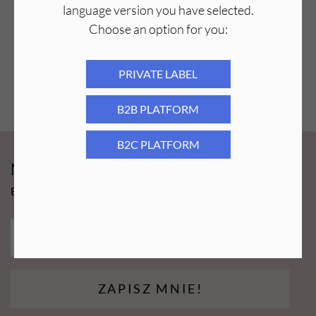
language version you have selected.
Choose an option for you:
PRIVATE LABEL
B2B PLATFORM
B2C PLATFORM
Newsy Aba Group!
Bądź na bieżąco i łap promocję tylko dla subskrybentów!
ZAPISZ MNIE!