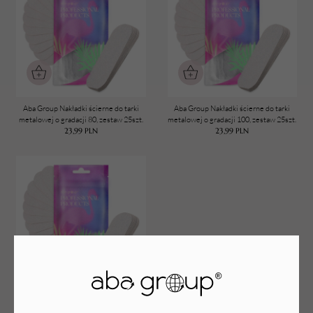
Aba Group Nakładki ścierne do tarki
Aba Group Nakładki ścierne do tarki
metalowej o gradacji 80, zestaw 25szt.
metalowej o gradacji 100, zestaw 25szt.
23,99
PLN
23,99
PLN
Aba Group Nakładki ścierne do tarki
metalowej o gradacji 180, zestaw 25szt.