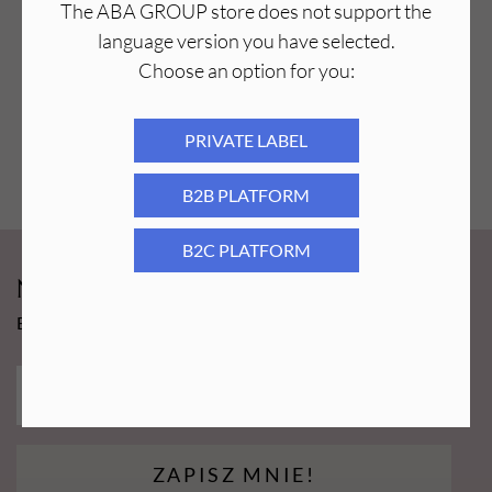
The ABA GROUP store does not support the
23,99
PLN
language version you have selected.
Choose an option for you:
PRIVATE LABEL
B2B PLATFORM
B2C PLATFORM
Newsy Aba Group!
Bądź na bieżąco i łap promocję tylko dla subskrybentów!
ZAPISZ MNIE!