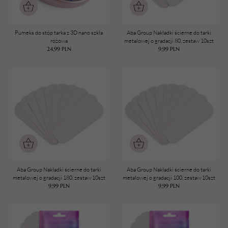
Pumeks do stóp tarka z 3D nano szkła
Aba Group Nakładki ścierne do tarki
różowa
metalowej o gradacji 80, zestaw 10szt
24,99
PLN
9,99
PLN
TWÓJ KOSZYK (
0
)
Suma koszyka (
0
)
PRZEJDŹ DO KOSZYKA
Aba Group Nakładki ścierne do tarki
Aba Group Nakładki ścierne do tarki
metalowej o gradacji 180, zestaw 10szt
metalowej o gradacji 100, zestaw 10szt
9,99
PLN
9,99
PLN