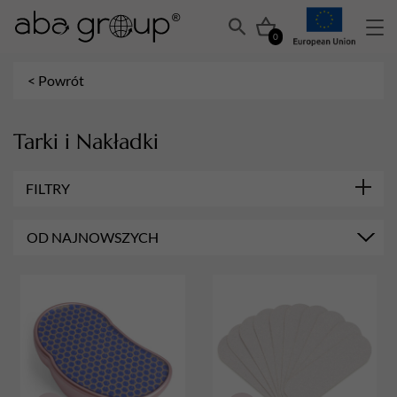
0
< Powrót
Tarki i Nakładki
FILTRY
KOLOR
OD NAJNOWSZYCH
Różowy
MARKA
Aba Group
GRADACJA
80
100
180