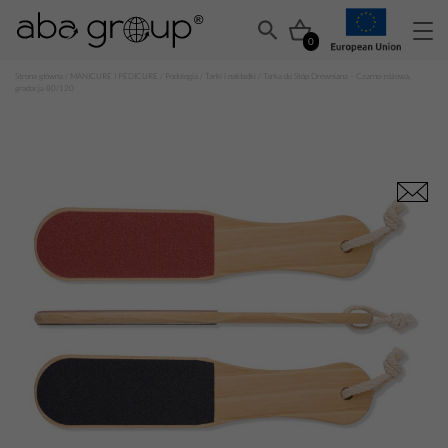
0
Strona główna
/
MANICURE I PEDICURE
/
Podologia
/
Tarki i nakładki
/ Tarka do Stóp Drewniana – Czarno-różowa,
gradacja 80/120