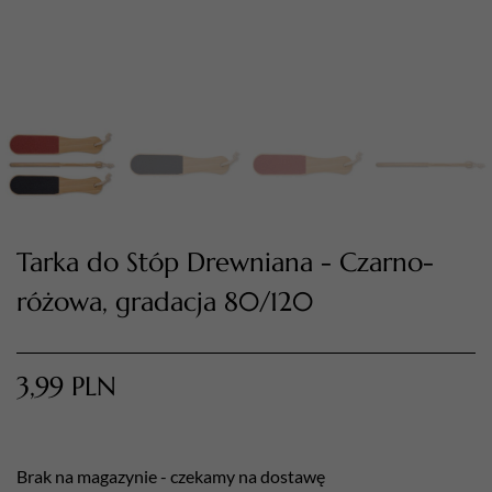
Tarka do Stóp Drewniana - Czarno-
TWÓJ KOSZYK (
0
)
różowa, gradacja 80/120
Suma koszyka (
0
)
PRZEJDŹ DO KOSZYKA
3,99
PLN
Brak na magazynie - czekamy na dostawę