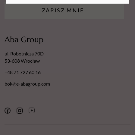
ZAPISZ MNIE!
Aba Group
ul. Robotnicza 70D
53-608 Wrocław
+48 71 727 60 16
bok@e-abagroup.com