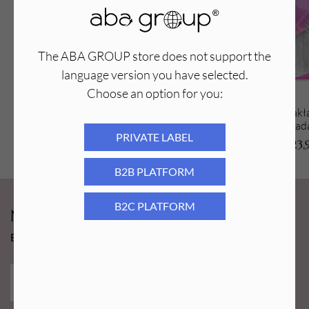
The ABA GROUP store does not support the
language version you have selected.
Choose an option for you:
Pumeks do stóp tarka z 3D nano szkła
Aba Group Nakład
różowa
metalowej o grada
PRIVATE LABEL
24,99
PLN
23,
B2B PLATFORM
B2C PLATFORM
Newsy Aba Group!
Bądź na bieżąco i łap promocję tylko dla subskrybentów!