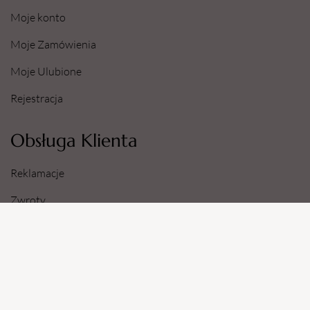
Moje konto
Moje Zamówienia
Moje Ulubione
Rejestracja
Obsługa Klienta
Reklamacje
Zwroty
Sposoby i Koszty Dostawy
Dane Konta Bankowego
Informacje