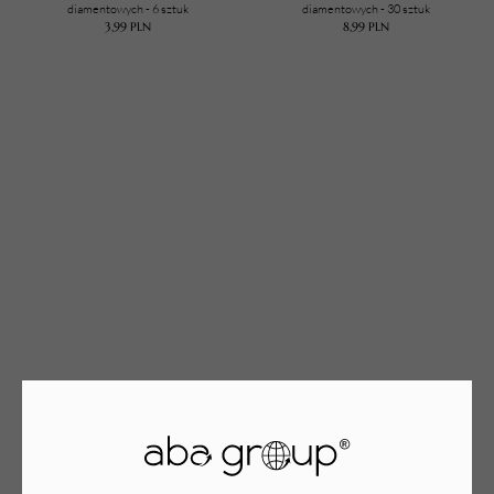
diamentowych - 6 sztuk
diamentowych - 30 sztuk
3,99
PLN
8,99
PLN
TWÓJ KOSZYK (
0
)
Suma koszyka (
0
)
PRZEJDŹ DO KOSZYKA