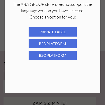
The ABA GROUP store does not support the
language version you have selected.
Choose an option for you:
PRIVATE LABEL
B2B PLATFORM
B2C PLATFORM
Newsy Aba Group!
Bądź na bieżąco i łap promocję tylko dla subskrybentów!
ZAPISZ MNIE!