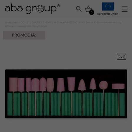
0
Strona główna
/
OUTLET
/
OKAZJE CENOWE
/
WIELKA WYPRZEDAŻ -90%
/ Zestaw 12 Frezów Kamiennych do
szlifowania i usuwania żelu, hybryd i akrylu
PROMOCJA!