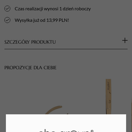
Czas realizacji wynosi 1 dzień roboczy
Wysyłka już od 13,99 PLN!
SZCZEGÓŁY PRODUKTU
Cechy produktu:
Precyzyjnie obrobiony kamień cechuje się długą
PROPOZYCJE DLA CIEBIE
żywotnością.
Świetnie sprawdza się w podologii jak i manicure i
pedicure leczniczym.
Stosuje się go do matowienia, skracania i piłowania
paznokci oraz delikatnego szlifowania skóry dłoni i stóp.
Można nim pracować zarówno na tipsach, żelu, akrylu jak i
na naturalnej płytce paznokcia.
Frezy kamienne są wykonane z korundu czyli materiału
naturalnie występującego w przyrodzie.