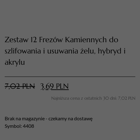
Zestaw 12 Frezów Kamiennych do
szlifowania i usuwania żelu, hybryd i
akrylu
TWÓJ KOSZYK (
0
)
7,02
PLN
3,69
PLN
Suma koszyka (
0
)
Najniższa cena z ostatnich 30 dni:
7,02
PLN
PRZEJDŹ DO KOSZYKA
Brak na magazynie - czekamy na dostawę
Symbol: 4408