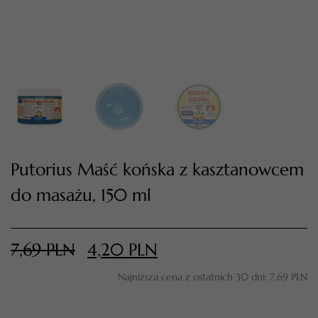
Putorius Maść końska z kasztanowcem
do masażu, 150 ml
TWÓJ KOSZYK (
0
)
Suma koszyka (
0
)
7,69
PLN
4,20
PLN
PRZEJDŹ DO KOSZYKA
Najniższa cena z ostatnich 30 dni:
7,69
PLN