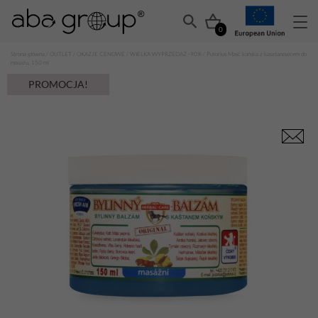
0
Strona główna
/
OUTLET
/
OKAZJE CENOWE
/
WIELKA WYPRZEDAŻ -90%
/ Putorius Maść końska z kasztanowcem do
masażu, 150 ml
PROMOCJA!