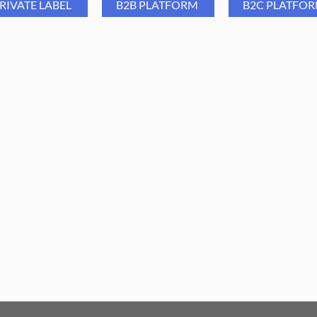
RIVATE LABEL
B2B PLATFORM
B2C PLATFO
rius Maść lawendowa, 150 ml
Putorius Maść propolisowa,
ml
8,79
PLN
8,79
PLN