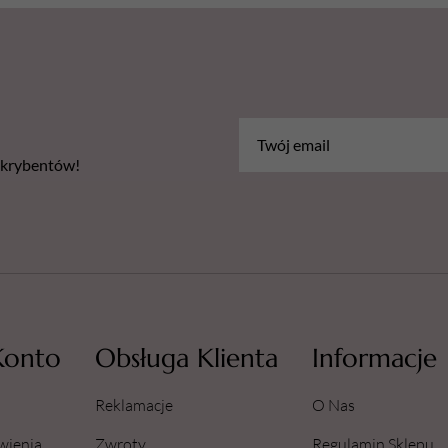
bskrybentów!
Konto
Obsługa Klienta
Informacje
Reklamacje
O Nas
wienia
Zwroty
Regulamin Sklepu