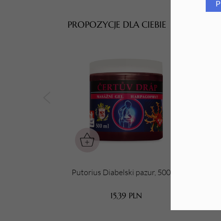
P
Tarki i nakładki
PROPOZYCJE DLA CIEBIE
Putorius Diabelski pazur, 500 ml
Puto
15,39
PLN