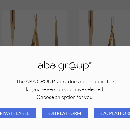
The ABA GROUP store does not support the
Aba Group Nożyczki do
Aba Group Nożyczki
przycinania brwi i szablonów
przycinania brwi i szab
language version you have selected.
wygięte (1468)
proste (1469)
Choose an option for you:
29,69
PLN
29,69
PLN
RIVATE LABEL
B2B PLATFORM
B2C PLATFO
PROMOCJA
PROMOCJA