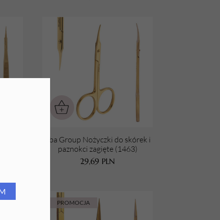
 do
Aba Group Nożyczki do skórek i
lonów
paznokci zagięte (1463)
29,69
PLN
RM
PROMOCJA