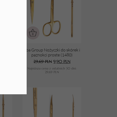
kórek i
Aba Group Nożyczki do skórek i
5)
paznokci proste (1480)
N
29,69
PLN
9,90
PLN
0 dni:
Najniższa cena z ostatnich 30 dni:
29,69
PLN