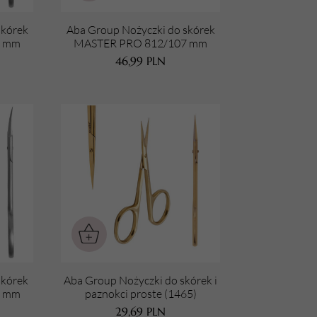
URZĄDZENIA
skórek
Aba Group Nożyczki do skórek
5 mm
MASTER PRO 812/107 mm
Lampy do paznokci
46,99
PLN
Lampy na biurko
Podgrzewacze do wosku
skórek
Aba Group Nożyczki do skórek i
5 mm
paznokci proste (1465)
29,69
PLN