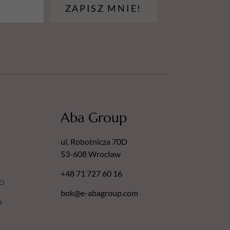
ZAPISZ MNIE!
Aba Group
ul. Robotnicza 70D
53-608 Wrocław
+48 71 727 60 16
ci
bok@e-abagroup.com
e