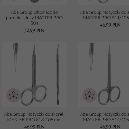
rkada
główki
RZĘDZIA
PILNIKI I POLERKI
Tacki na narzędzia
IS
Aba Group Obcinacz do
Aba Group Nożyczki do 
ZĄDZENIA
paznokci duży MASTER PRO
MASTER PRO 811/10
Zaciskarki
ki
lenda Professional
Pilniki
804
46,99
PLN
ZEDŁUŻANIE PAZNOKCI
zarki
ZDOBIENIA DO PAZNOKCI
32,99
PLN
ytka i radełka
azzCare
Polerki
py do paznokci
niki gumowe i metalowe
my i Tipsy
tt
Zestawy AllYouNeed
Gąbeczki do ombre
afiniarki
yczki i obcinaczki
e
rmapol
Ozdoby
TWÓJ KOSZYK (
0
)
hłaniacze
Suma koszyka (
0
)
ety
rmona
Pyłki do paznokci
ostałe
yrządy do pedicure
ALWAX
PRZEJDŹ DO KOSZYKA
iskarki
doland
orius
YX PRO
Aba Group Nożyczki do skórek
Aba Group Nożyczki do 
MASTER PRO 813/105 mm
MASTER PRO 814/10
46,99
PLN
46,99
PLN