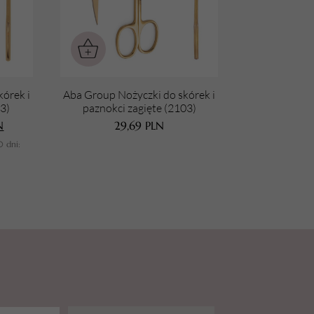
kórek i
Aba Group Nożyczki do skórek i
3)
paznokci zagięte (2103)
N
29,69
PLN
0 dni: