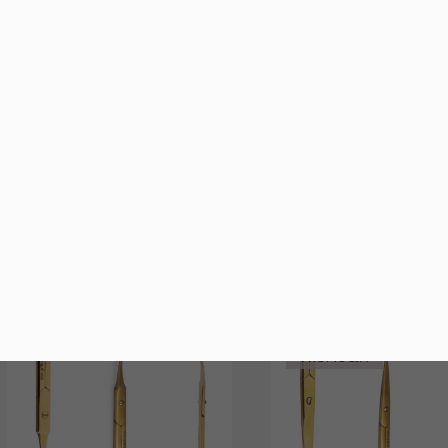
Aba Group Nożyczki do
Aba Group Nożyczki do s
plastrów i bandaży złote 13cm
paznokci proste (176
(1503)
29,69
PLN
9,90
PL
29,69
PLN
9,90
PLN
Najniższa cena z ostatnich 3
29,69
PLN
Najniższa cena z ostatnich 30 dni:
29,69
PLN
PROMOCJA