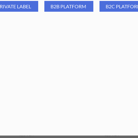
RIVATE LABEL
B2B PLATFORM
B2C PLATFO
 Group Frez diamentowy 720-
Aba Group Frez diamento
, tarczka (NEW!!) (RAINBOW)
MJ60 - tarczka, M
6,59
PLN
1,00
PLN
6,59
PLN
1,00
PLN
ajniższa cena z ostatnich 30 dni:
Najniższa cena z ostatnich 30 dn
6,59
PLN
6,59
PLN