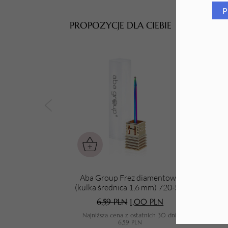
P
Tarki i nakładki
PROPOZYCJE DLA CIEBIE
Aba Group Frez diamentowy
Aba
(kulka średnica 1,6 mm) 720-5 R
41 R
(RAINBOW)
6,59
PLN
1,00
PLN
Najniższa cena z ostatnich 30 dni:
N
6,59
PLN