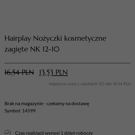
Hairplay Nożyczki kosmetyczne
zagięte NK 12-10
16,54
PLN
13,53
PLN
TWÓJ KOSZYK (
0
)
Suma koszyka (
0
)
Najniższa cena z ostatnich 30 dni:
16,54
PLN
PRZEJDŹ DO KOSZYKA
Brak na magazynie - czekamy na dostawę
Symbol: 14599
Czas realizacji wynosi 1 dzień roboczy