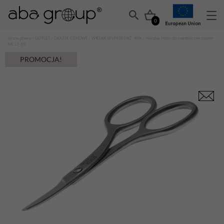
0
Strona główna
/
OUTLET
/
OKAZJE CENOWE
/
WIELKA WYPRZEDAŻ -90%
/ Hairplay Nożyczki kosmetyczne zagięte
NK 12-10
PROMOCJA!