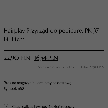
Hairplay Przyrząd do pedicure, PK 37-
14, 14cm
22,90
PLN
16,54
PLN
TWÓJ KOSZYK (
0
)
Suma koszyka (
0
)
Najniższa cena z ostatnich 30 dni:
22,90
PLN
PRZEJDŹ DO KOSZYKA
Brak na magazynie - czekamy na dostawę
Symbol: 682
Czas realizacji wynosi 1 dzień roboczy