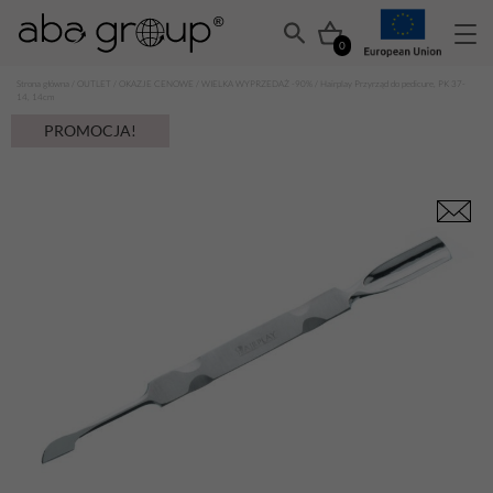
0
Strona główna
/
OUTLET
/
OKAZJE CENOWE
/
WIELKA WYPRZEDAŻ -90%
/ Hairplay Przyrząd do pedicure, PK 37-
14, 14cm
PROMOCJA!