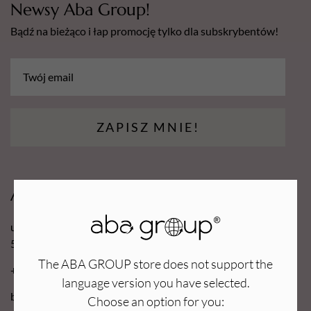
Newsy Aba Group!
Bądź na bieżąco i łap promocję tylko dla subskrybentów!
ZAPISZ MNIE!
Aba Group
ul. Robotnicza 70D
53-608 Wrocław
The ABA GROUP store does not support the
+48 71 727 60 16
language version you have selected.
bok@e-abagroup.com
Choose an option for you: