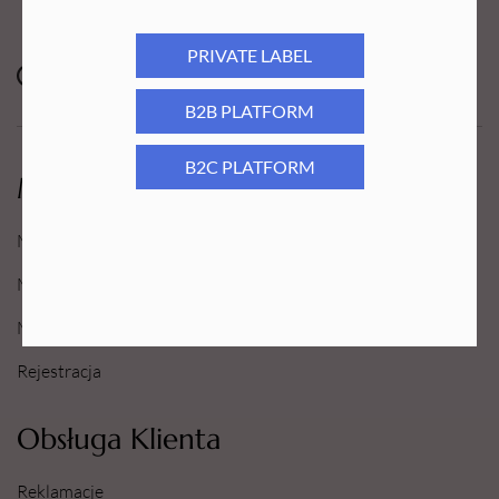
PRIVATE LABEL
B2B PLATFORM
B2C PLATFORM
Moje Konto
Moje konto
Moje Zamówienia
Moje Ulubione
Rejestracja
Obsługa Klienta
Reklamacje