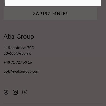
ZAPISZ MNIE!
Aba Group
ul. Robotnicza 70D
53-608 Wrocław
+48 71 727 60 16
bok@e-abagroup.com