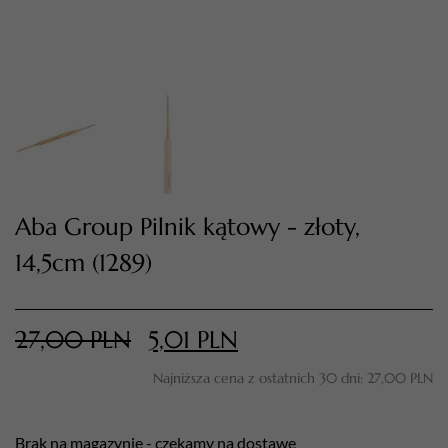
Aba Group Pilnik kątowy - złoty,
14,5cm (1289)
TWÓJ KOSZYK (
0
)
Suma koszyka (
0
)
27,00
PLN
5,01
PLN
PRZEJDŹ DO KOSZYKA
Najniższa cena z ostatnich 30 dni:
27,00
PLN
Brak na magazynie - czekamy na dostawę