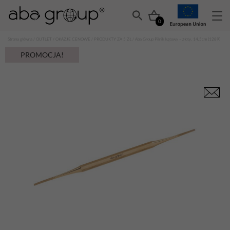
0
Strona główna
/
OUTLET
/
OKAZJE CENOWE
/
PRODUKTY ZA 5 ZŁ
/ Aba Group Pilnik kątowy – złoty, 14,5cm (1289)
PROMOCJA!