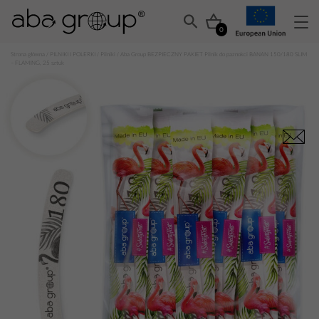
0
Strona główna
/
PILNIKI I POLERKI
/
Pilniki
/ Aba Group BEZPIECZNY PAKIET Pilnik do paznokci BANAN 150/180 SLIM
– FLAMING, 25 sztuk