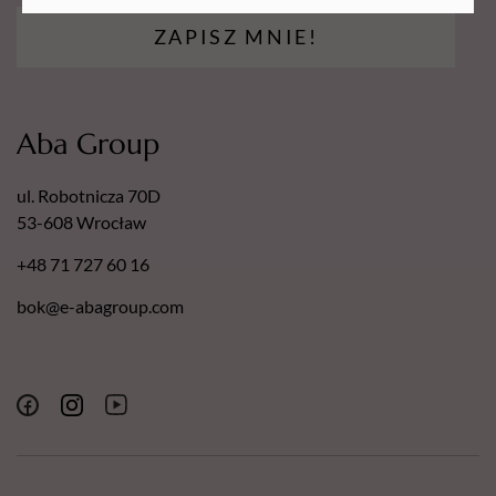
laboratoryjnie i potwierdzone sprawozdaniem
dermatologicznym.
ZAPISZ MNIE!
Nasze pilniki posiadają następujące certyfikaty:
Europejski Certyfikat Bezpieczeństwa.
Certyfikat - Europejska gwarancja najwyższej jakości.
Aba Group
Certyfikat - Europejski lider jakości.
ul. Robotnicza 70D
53-608 Wrocław
+48 71 727 60 16
bok@e-abagroup.com