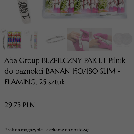
Aba Group BEZPIECZNY PAKIET Pilnik
do paznokci BANAN 150/180 SLIM -
TWÓJ KOSZYK (
0
)
FLAMING, 25 sztuk
Suma koszyka (
0
)
29,75
PLN
PRZEJDŹ DO KOSZYKA
Brak na magazynie - czekamy na dostawę