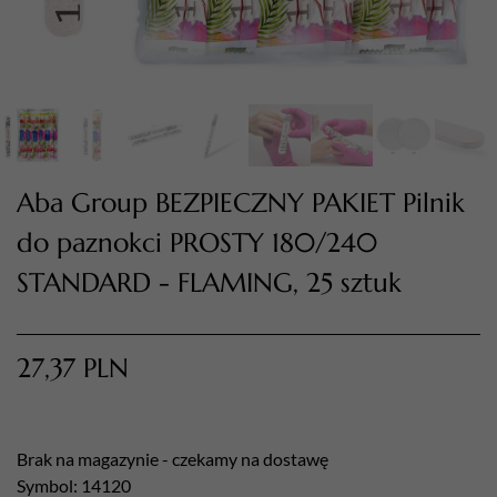
Aba Group BEZPIECZNY PAKIET Pilnik
do paznokci PROSTY 180/240
STANDARD - FLAMING, 25 sztuk
TWÓJ KOSZYK (
0
)
Suma koszyka (
0
)
27,37
PLN
PRZEJDŹ DO KOSZYKA
Brak na magazynie - czekamy na dostawę
Symbol: 14120