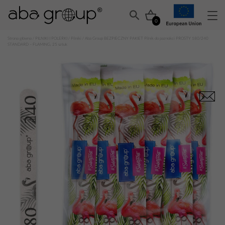
0
Strona główna
/
PILNIKI I POLERKI
/
Pilniki
/ Aba Group BEZPIECZNY PAKIET Pilnik do paznokci PROSTY 180/240
STANDARD – FLAMING, 25 sztuk