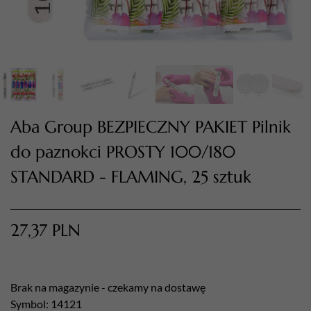
Aba Group BEZPIECZNY PAKIET Pilnik
do paznokci PROSTY 100/180
STANDARD - FLAMING, 25 sztuk
TWÓJ KOSZYK (
0
)
Suma koszyka (
0
)
27,37
PLN
PRZEJDŹ DO KOSZYKA
Brak na magazynie - czekamy na dostawę
Symbol: 14121