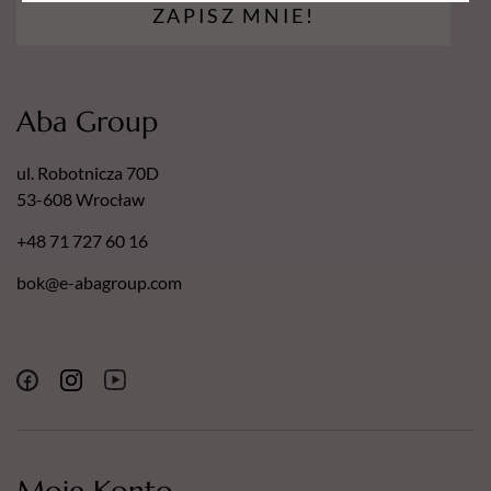
dermatologicznym.
ZAPISZ MNIE!
Nasze pilniki posiadają następujące certyfikaty:
Europejski Certyfikat Bezpieczeństwa.
Certyfikat - Europejska gwarancja najwyższej jakości.
Aba Group
Certyfikat - Europejski lider jakości.
ul. Robotnicza 70D
53-608 Wrocław
+48 71 727 60 16
bok@e-abagroup.com