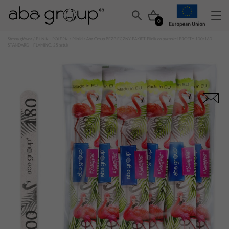
0
Strona główna
/
PILNIKI I POLERKI
/
Pilniki
/ Aba Group BEZPIECZNY PAKIET Pilnik do paznokci PROSTY 100/180
STANDARD – FLAMING, 25 sztuk