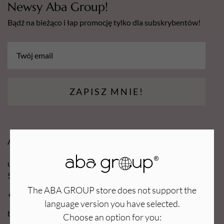
Newsy Aba Group!
Bądź na bieżąco i łap promocję tylko dla subskrybentów!
ZAPISZ MNIE!
Aba Group
ul. Robotnicza 70D
53-608 Wrocław
The ABA GROUP store does not support the
+48 71 727 60 16
language version you have selected.
bok@e-abagroup.com
Choose an option for you: