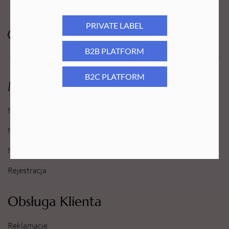
PRIVATE LABEL
B2B PLATFORM
B2C PLATFORM
Moje Konto
Moje konto
Moje Zamówienia
Moje Ulubione
Rejestracja
Obsługa Klienta
Reklamacje