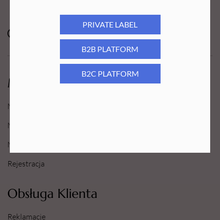
PRIVATE LABEL
B2B PLATFORM
B2C PLATFORM
Moje Konto
Moje konto
Moje Zamówienia
Moje Ulubione
Rejestracja
Obsługa Klienta
Reklamacje