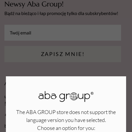
Newsy Aba Group!
Bądź na bieżąco i łap promocję tylko dla subskrybentów!
ZAPISZ MNIE!
Aba Group
ul. Robotnicza 70D
53-608 Wrocław
The ABA GROUP store does not support the
+48 71 727 60 16
language version you have selected.
bok@e-abagroup.com
Choose an option for you: