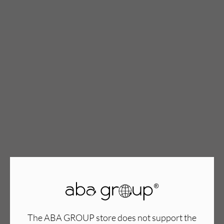
TWÓJ KOSZYK (
0
)
Suma koszyka (
0
)
PRZEJDŹ DO KOSZYKA
The ABA GROUP store does not support the