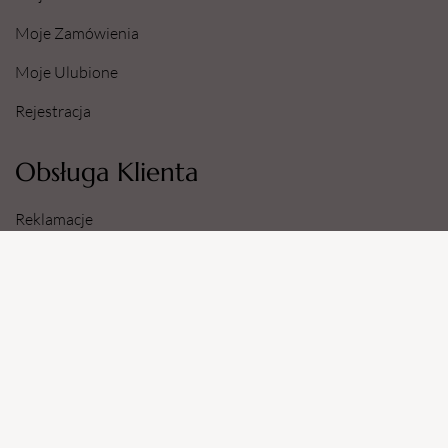
Moje Zamówienia
Moje Ulubione
Rejestracja
Obsługa Klienta
Reklamacje
Zwroty
Sposoby i Koszty Dostawy
Dane Konta Bankowego
Informacje
O Nas