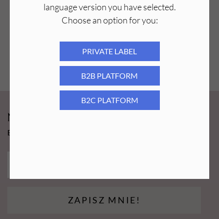
language version you have selected.
Choose an option for you:
PRIVATE LABEL
B2B PLATFORM
B2C PLATFORM
Newsy Aba Group!
Bądź na bieżąco i łap promocję tylko dla subskrybentów!
ZAPISZ MNIE!