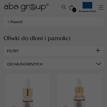
0
< Powrót
Oliwki do dłoni i paznokci
FILTRY
MARKA
OD NAJNOWSZYCH
Aba Group
POJEMNOŚĆ
5ml
15ml