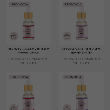
PROMOCJA
PROMOCJA
Aba Group Oliwka Don't Eat Me 15 ml
Aba Group Oliwka I Need U 15 ml
13,19
PLN
11,49
PLN
13,19
PLN
11,49
PLN
Najniższa cena z ostatnich 30
Najniższa cena z ostatnich 30
dni:
13,19
PLN
dni:
13,19
PLN
PROMOCJA
PROMOCJA