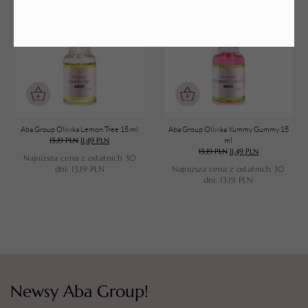
PROMOCJA
PROMOCJA
Aba Group Oliwka Lemon Tree 15 ml
Aba Group Oliwka Yummy Gummy 15
13,19
PLN
11,49
PLN
ml
13,19
PLN
11,49
PLN
Najniższa cena z ostatnich 30
dni:
13,19
PLN
Najniższa cena z ostatnich 30
dni:
13,19
PLN
Newsy Aba Group!