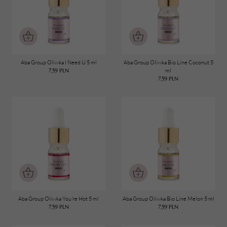
TWÓJ KOSZYK (
0
)
Suma koszyka (
0
)
PRZEJDŹ DO KOSZYKA
Aba Group Oliwka I Need U 5 ml
Aba Group Oliwka Bio Line Coconut 5
7,59
PLN
ml
7,59
PLN
Aba Group Oliwka You're Hot 5 ml
Aba Group Oliwka Bio Line Melon 5 ml
7,59
PLN
7,59
PLN