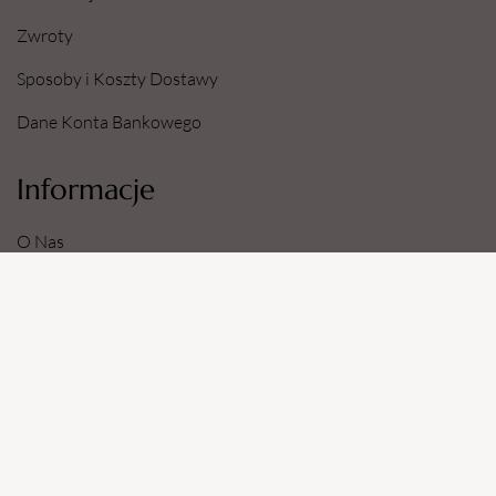
Zwroty
Sposoby i Koszty Dostawy
Dane Konta Bankowego
Informacje
O Nas
Regulamin Sklepu
Polityka prywatności
Zapytania Ofertowe
Regulamin
Polityka prywatności