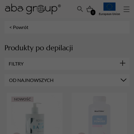
0
< Powrót
Produkty po depilacji
FILTRY
MARKA
OD NAJNOWSZYCH
ROYX PRO
POJEMNOŚĆ
100 g
NOWOŚĆ
PRZEZNACZENIE KOSM. PROF.
Do Ciała