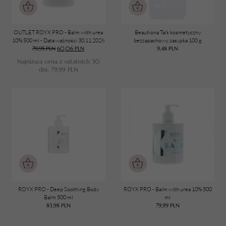
OUTLET ROYX PRO - Balm with urea
Beautiona Talk kosmetyczny
10% 500 ml - Data ważności 30.11.2026
bezzapachowy, zasypka 100 g
79,95
PLN
60,06
PLN
9,48
PLN
Najniższa cena z ostatnich 30
TWÓJ KOSZYK (
0
)
dni:
79,99
PLN
Suma koszyka (
0
)
PRZEJDŹ DO KOSZYKA
ROYX PRO - Deep Soothing Body
ROYX PRO - Balm with urea 10% 500
Balm 500 ml
ml
83,98
PLN
79,99
PLN