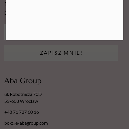
Newsy Aba Group!
Bądź na bieżąco i łap promocję tylko dla subskrybentów!
ZAPISZ MNIE!
Aba Group
ul. Robotnicza 70D
53-608 Wrocław
+48 71 727 60 16
bok@e-abagroup.com