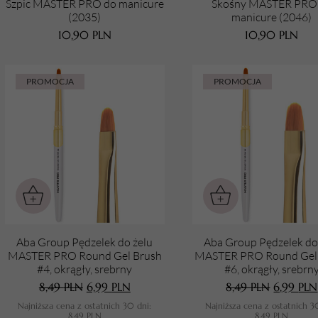
Szpic MASTER PRO do manicure
Skośny MASTER PRO
Suma koszyka (
0
)
(2035)
manicure (2046)
10,90
PLN
10,90
PLN
PRZEJDŹ DO KOSZYKA
PROMOCJA
PROMOCJA
Aba Group Pędzelek do żelu
Aba Group Pędzelek do
MASTER PRO Round Gel Brush
MASTER PRO Round Gel
#4, okrągły, srebrny
#6, okrągły, srebrn
8,49
PLN
6,99
PLN
8,49
PLN
6,99
PLN
Najniższa cena z ostatnich 30 dni:
Najniższa cena z ostatnich 3
8,49
PLN
8,49
PLN