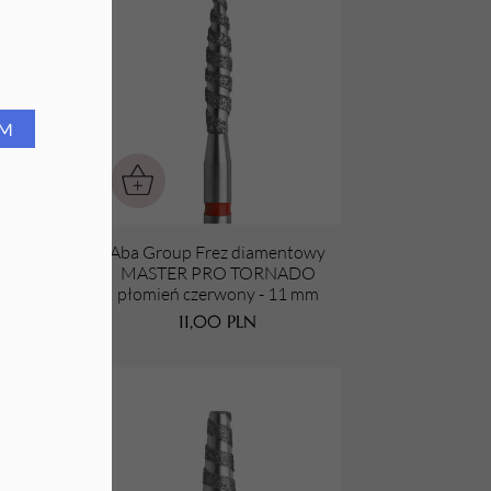
RM
ntowy
Aba Group Frez diamentowy
ADO
MASTER PRO TORNADO
0 mm
płomień czerwony - 11 mm
11,00
PLN