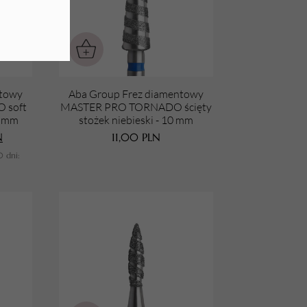
ntowy
Aba Group Frez diamentowy
 soft
MASTER PRO TORNADO ścięty
0 mm
stożek niebieski - 10 mm
N
11,00
PLN
0 dni: