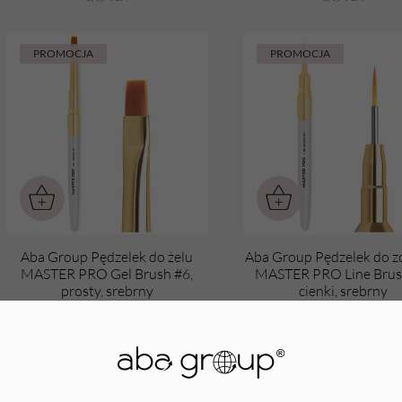
PROMOCJA
PROMOCJA
Aba Group Pędzelek do żelu
Aba Group Pędzelek do z
MASTER PRO Gel Brush #6,
MASTER PRO Line Brus
prosty, srebrny
cienki, srebrny
8,49
PLN
6,99
PLN
8,49
PLN
6,99
PLN
Najniższa cena z ostatnich 30 dni:
Najniższa cena z ostatnich 3
8,49
PLN
8,49
PLN