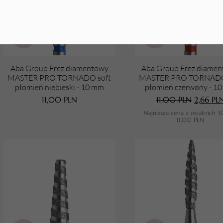
Aba Group Frez diamentowy
Aba Group Frez diame
MASTER PRO TORNADO soft
MASTER PRO TORNADO
płomień niebieski - 10 mm
płomień czerwony - 1
11,00
PLN
11,00
PLN
2,66
PL
Najniższa cena z ostatnich 3
11,00
PLN