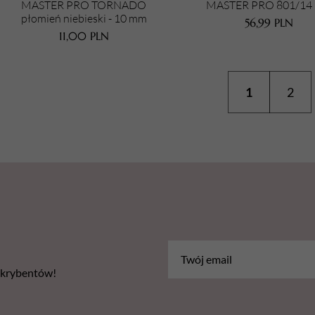
MASTER PRO TORNADO
MASTER PRO 801/14
płomień niebieski - 10 mm
56,99
PLN
11,00
PLN
1
2
bskrybentów!