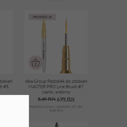
PROMOCJA
dobień
Aba Group Pędzelek do zdobień
h #5,
MASTER PRO Line Brush #7,
cienki, srebrny
8,49
PLN
6,99
PLN
0 dni:
Najniższa cena z ostatnich 30 dni:
8,49
PLN