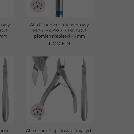
ntowy
Aba Group Frez diamentowy
ADO
MASTER PRO TORNADO
1 mm
płomień niebieski - 9 mm
11,00
PLN
nokci
Aba Group Cęgi do wrastających