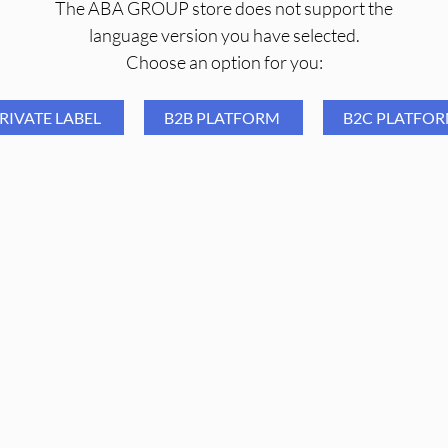
The ABA GROUP store does not support the
language version you have selected.
Choose an option for you:
RIVATE LABEL
B2B PLATFORM
B2C PLATFO
Aba Group Frez diamentowy
Aba Group Frez diame
MASTER PRO TORNADO
MASTER PRO TORN
płomień czerwony - 9 mm
płomień czerwony - 1
11,00
PLN
11,00
PLN
PROMOCJA