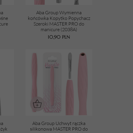
URZĄDZENIA
na
Aba Group Wymienna
ośne
końcówka Kopytko Popychacz
Lampy do paznokci
cure
Szeroki MASTER PRO do
manicure (2038A)
Lampy na biurko
10,90
PLN
Podgrzewacze do wosku
na
Aba Group Uchwyt rączka
ożyk
silikonowa MASTER PRO do