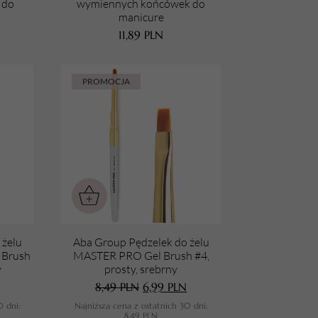
 do
wymiennych końcówek do
manicure
11,89
PLN
PROMOCJA
 żelu
Aba Group Pędzelek do żelu
 Brush
MASTER PRO Gel Brush #4,
y
prosty, srebrny
8,49
PLN
6,99
PLN
0 dni:
Najniższa cena z ostatnich 30 dni:
8,49
PLN